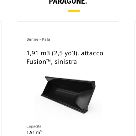
PARAGONE.
Benne - Pala
1,91 m3 (2,5 yd3), attacco
Fusion™, sinistra
Capacità
1.91 m³