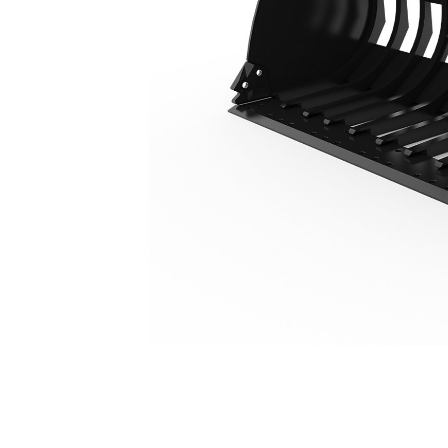
2.532 Mm (100 In), Con Denti
Van
Cambia modello