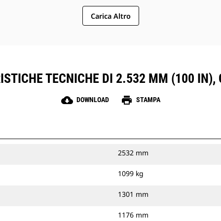
Carica Altro
STICHE TECNICHE DI 2.532 MM (100 IN),
cloud_download
print
DOWNLOAD
STAMPA
2532 mm
1099 kg
1301 mm
1176 mm