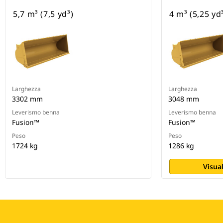
5,7 m³ (7,5 yd³)
4 m³ (5,25 yd
Larghezza
Larghezza
3302 mm
3048 mm
Leverismo benna
Leverismo benna
Fusion™
Fusion™
Peso
Peso
1724 kg
1286 kg
Visual