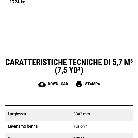
1724 kg
CARATTERISTICHE TECNICHE DI 5,7 M³
(7,5 YD³)
cloud_download
print
DOWNLOAD
STAMPA
Larghezza
3302 mm
Leverismo benna
Fusion™