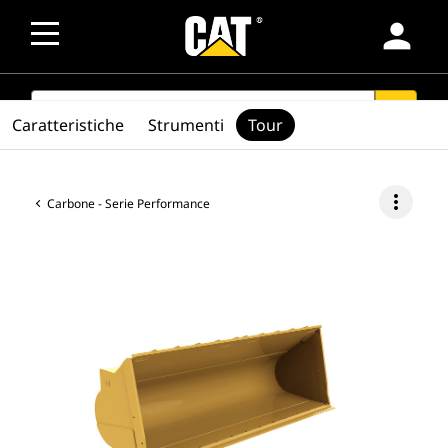
person
SEARCH
search
Caratteristiche
Strumenti
Tour
more_vert
Carbone - Serie Performance