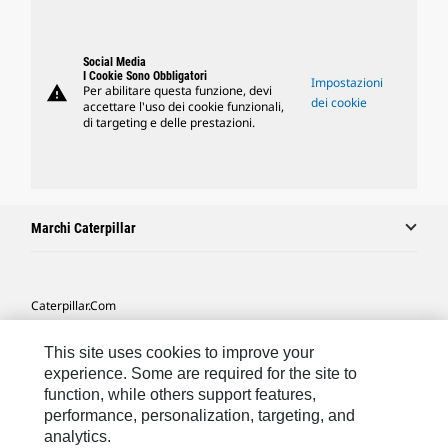
Social Media
I Cookie Sono Obbligatori
Impostazioni
warning
Per abilitare questa funzione, devi
dei cookie
accettare l'uso dei cookie funzionali,
di targeting e delle prestazioni.
Marchi Caterpillar
Caterpillar.com
Contattate Caterpillar
This site uses cookies to improve your
Le Mie Preferenze Di Marketing
experience. Some are required for the site to
function, while others support features,
Mappa Del Sito
performance, personalization, targeting, and
analytics.
Cookie Settings