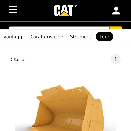
person
SEARCH
search
Vantaggi
Caratteristiche
Strumenti
Tour
more_vert
Roccia