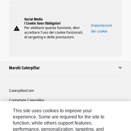
Social Media
I Cookie Sono Obbligatori
Impostazioni
warning
Per abilitare questa funzione, devi
dei cookie
accettare l'uso dei cookie funzionali,
di targeting e delle prestazioni.
Marchi Caterpillar
Caterpillar.com
Contattate Caterpillar
Le Mie Preferenze Di Marketing
This site uses cookies to improve your
experience. Some are required for the site to
Mappa Del Sito
function, while others support features,
performance, personalization, targeting, and
Cookie Settings