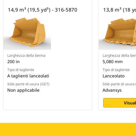
14,9 m³ (19,5 yd³) - 316-5870
13,8 m³ (18 y
Larghezza della benna
Larghezza della be
200 in
5,080 mm
Tipo di tagliente
Tipo di tagliente
A taglienti lanceolati
Lanceolato
Stile parte di usura (GET)
Stile parte di usura
Non applicabile
Advansys
Visual