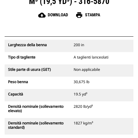
M³ (19,5 YD³) - 316-5870
cloud_download
print
DOWNLOAD
STAMPA
Larghezza della benna
200 in
Tipo di tagliente
A taglienti lanceolati
Stile parte di usura (GET)
Non applicabile
Peso benna
30,675 lb
Capacità
19.5 yd³
Densità nominale (sollevamento
2820 lb/yd³
elevato)
Densità nominale (sollevamento
1827 kg/m³
standard)