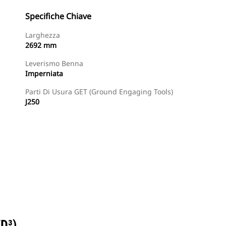
Specifiche Chiave
Larghezza
2692 mm
Leverismo Benna
Imperniata
Parti Di Usura GET (Ground Engaging Tools)
J250
Trova Dealer
Richiedi Un Preventivo
D³)