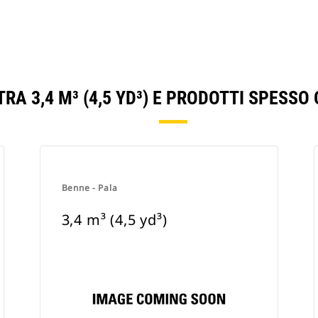
RA 3,4 M³ (4,5 YD³) E PRODOTTI SPESS
Benne - Pala
3,4 m³ (4,5 yd³)