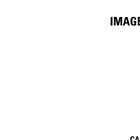
3,4 M³ (4,5 Yd³)
Cara
Cambia modello
CA