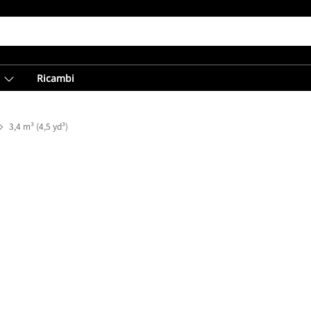
Ricambi
3,4 m³ (4,5 yd³)