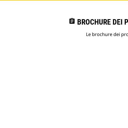
assignment
BROCHURE DEI 
Le brochure dei prod