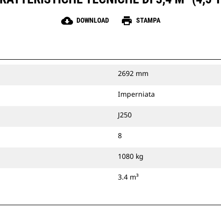
cloud_download
print
DOWNLOAD
STAMPA
2692 mm
Imperniata
J250
8
1080 kg
3.4 m³