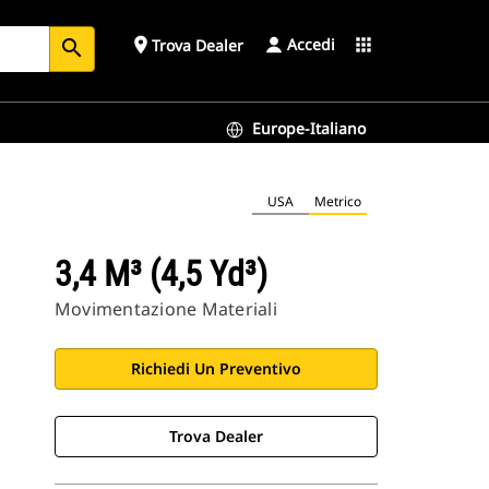
Accedi
place
apps
Trova Dealer
search
Europe-Italiano
USA
Metrico
3,4 M³ (4,5 Yd³)
Movimentazione Materiali
Richiedi Un Preventivo
Trova Dealer