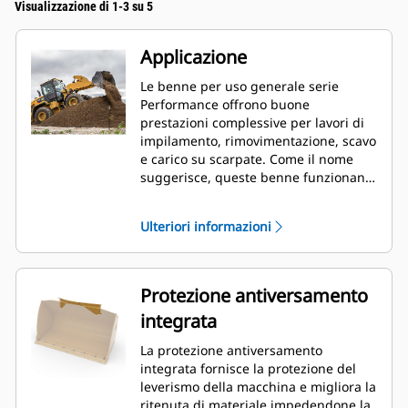
Visualizzazione di 1-3 su 5
Applicazione
Le benne per uso generale serie
Performance offrono buone
prestazioni complessive per lavori di
impilamento, rimovimentazione, scavo
e carico su scarpate. Come il nome
suggerisce, queste benne funzionano
bene sia per caricare da impilamento
frontale sia per il carico su scarpate.
Ulteriori informazioni
Sono progettate per condizioni di
abrasione e forze di strappo standard.
Ideale per operazioni di
trascinamento e livellamento. Il
Protezione antiversamento
fattore di riempimento per le benne
integrata
serie Performance può raggiungere il
115% della capacità specificata.
La protezione antiversamento
integrata fornisce la protezione del
leverismo della macchina e migliora la
ritenuta di materiale impedendone la