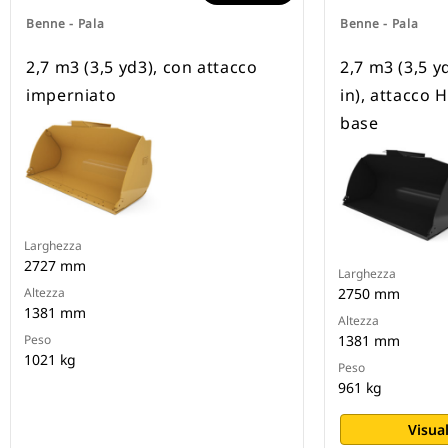
Benne - Pala
Benne - Pala
2,7 m3 (3,5 yd3), con attacco
2,7 m3 (3,5 y
imperniato
in), attacco 
base
Larghezza
2727 mm
Larghezza
Altezza
2750 mm
1381 mm
Altezza
Peso
1381 mm
1021 kg
Peso
961 kg
Visual