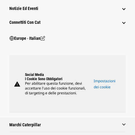
Notizie Ed Eventi
Connettiti Con Cat
Europe ‧ Italian
Social Media
I Cookie Sono Obbligatori
Impostazioni
warning
Per abilitare questa funzione, devi
dei cookie
accettare l'uso dei cookie funzionali,
di targeting e delle prestazioni.
Marchi Caterpillar