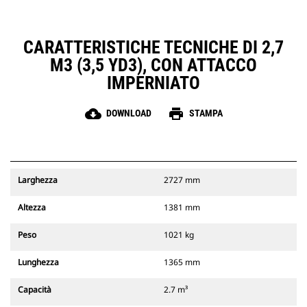
CARATTERISTICHE TECNICHE DI 2,7
M3 (3,5 YD3), CON ATTACCO
IMPERNIATO
cloud_download
print
DOWNLOAD
STAMPA
Larghezza
2727 mm
Altezza
1381 mm
Peso
1021 kg
Lunghezza
1365 mm
Capacità
2.7 m³