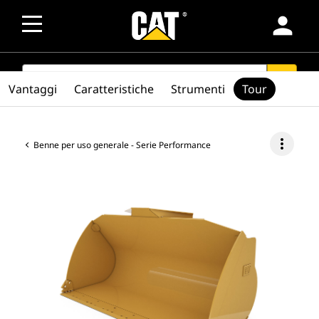
person
SEARCH
search
Vantaggi
Caratteristiche
Strumenti
Tour
more_vert
Benne per uso generale - Serie Performance