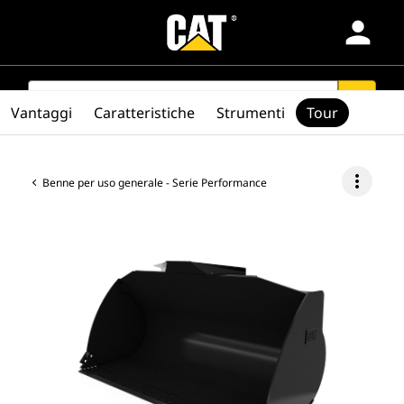
person
Prodotti
SEARCH
search
Vantaggi
Caratteristiche
Strumenti
Tour
Settori
more_vert
Benne per uso generale - Serie Performance
Servizi E Assistenza
Ricambi
Trova Dealer
Europe-Italiano