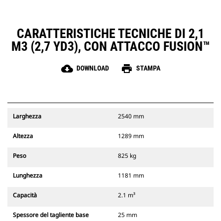
CARATTERISTICHE TECNICHE DI 2,1
M3 (2,7 YD3), CON ATTACCO FUSION™
cloud_download
print
DOWNLOAD
STAMPA
Larghezza
2540 mm
Altezza
1289 mm
Peso
825 kg
Lunghezza
1181 mm
Capacità
2.1 m³
Spessore del tagliente base
25 mm