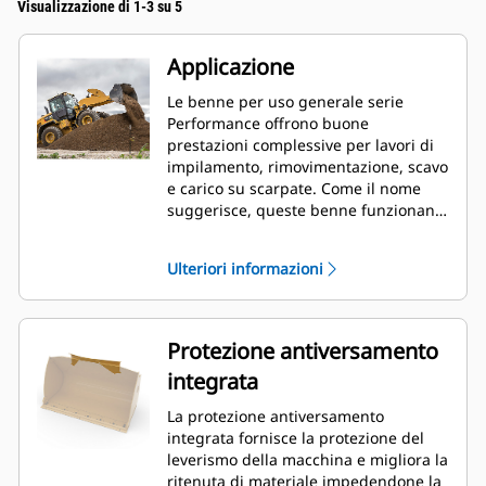
Visualizzazione di 1-3 su 5
Applicazione
Le benne per uso generale serie
Performance offrono buone
prestazioni complessive per lavori di
impilamento, rimovimentazione, scavo
e carico su scarpate. Come il nome
suggerisce, queste benne funzionano
bene sia per caricare da impilamento
frontale sia per il carico su scarpate.
Ulteriori informazioni
Sono progettate per condizioni di
abrasione e forze di strappo standard.
Ideale per operazioni di
trascinamento e livellamento. Il
Protezione antiversamento
fattore di riempimento per le benne
integrata
serie Performance può raggiungere il
115% della capacità specificata.
La protezione antiversamento
integrata fornisce la protezione del
leverismo della macchina e migliora la
ritenuta di materiale impedendone la