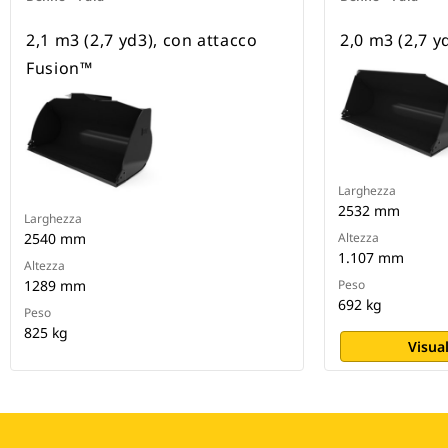
2,1 m3 (2,7 yd3), con attacco
2,0 m3 (2,7 yd
Fusion™
Larghezza
2532 mm
Larghezza
2540 mm
Altezza
1.107 mm
Altezza
1289 mm
Peso
692 kg
Peso
825 kg
Visual