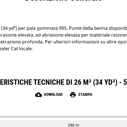
 (34 yd³) per pala gommata 995. Punte della benna disponibi
asione elevata, ad abrasione elevata per materiale resisten
etrazione profonda. Per ulteriori informazioni su altre opz
ealer Cat locale.
RISTICHE TECNICHE DI 26 M³ (34 YD³) - 
cloud_download
print
DOWNLOAD
STAMPA
246 in