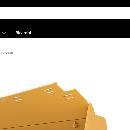
Ricambi
596-5330