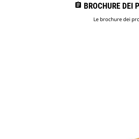
assignment
BROCHURE DEI 
Le brochure dei prod