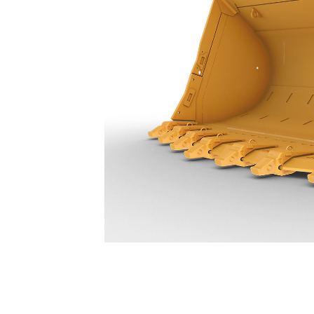
26 M³ (34 Yd³) - 596-5330
Van
Cambia modello