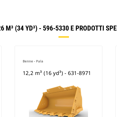
6 M³ (34 YD³) - 596-5330 E PRODOTTI S
Benne - Pala
12,2 m³ (16 yd³) - 631-8971