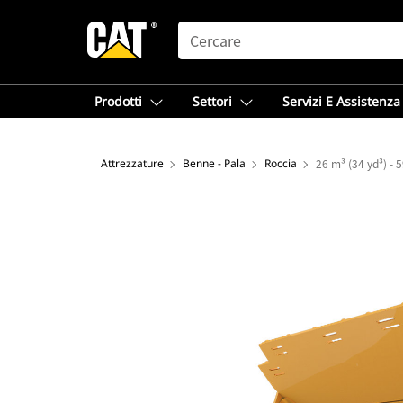
SEARCH
Prodotti
Settori
Servizi E Assistenza
Attrezzature
Benne - Pala
Roccia
26 m³ (34 yd³) - 