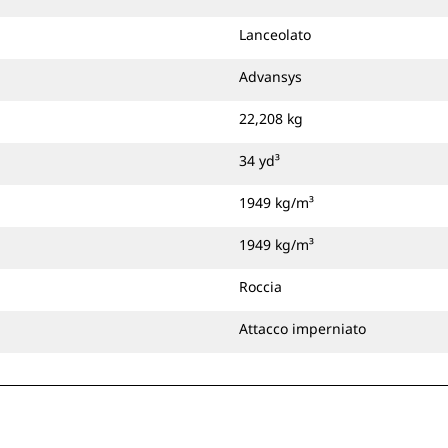
Lanceolato
Advansys
22,208 kg
34 yd³
1949 kg/m³
1949 kg/m³
Roccia
Attacco imperniato