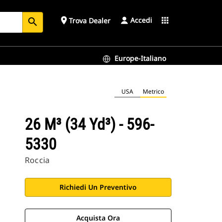
Accedi
place
apps
Trova Dealer
search
Europe-Italiano
USA
Metrico
26 M³ (34 Yd³) - 596-
5330
Roccia
Richiedi Un Preventivo
Acquista Ora