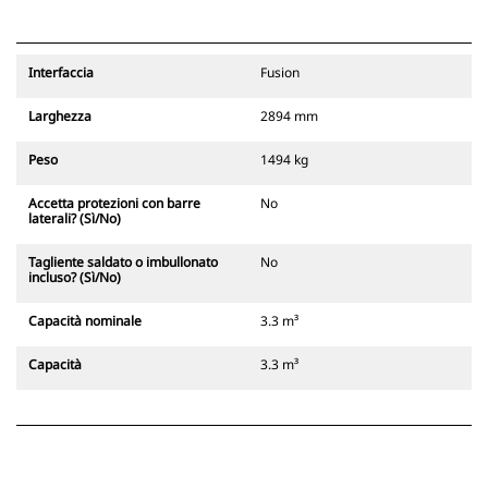
Interfaccia
Fusion
Larghezza
2894 mm
Peso
1494 kg
Accetta protezioni con barre
No
laterali? (Sì/No)
Tagliente saldato o imbullonato
No
incluso? (Sì/No)
Capacità nominale
3.3 m³
Capacità
3.3 m³