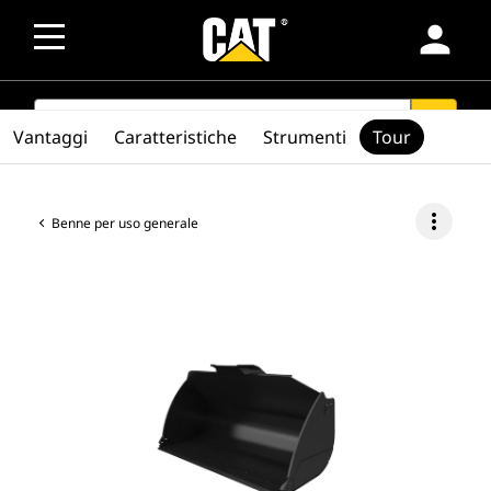
person
SEARCH
search
Vantaggi
Caratteristiche
Strumenti
Tour
more_vert
Benne per uso generale