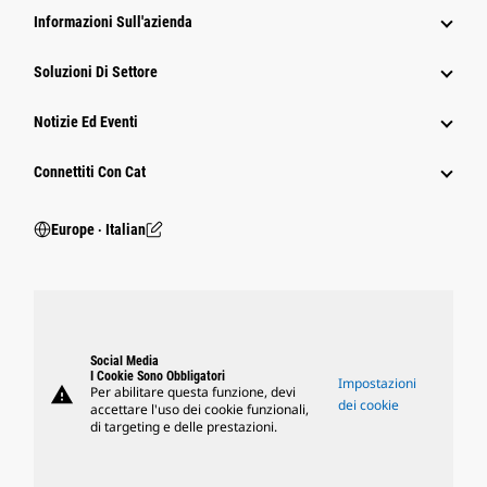
Informazioni Sull'azienda
Soluzioni Di Settore
Notizie Ed Eventi
Connettiti Con Cat
Europe ‧ Italian
Social Media
I Cookie Sono Obbligatori
Impostazioni
warning
Per abilitare questa funzione, devi
dei cookie
accettare l'uso dei cookie funzionali,
di targeting e delle prestazioni.