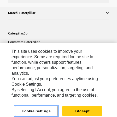
Marchi Caterpillar
Caterpillar.com
Contattate Caterpillar
Le Mie Preferenze Di Marketing
This site uses cookies to improve your
experience. Some are required for the site to
Mappa Del Sito
function, while others support features,
performance, personalization, targeting, and
Cookie Settings
analytics.
Informazioni Legali
You can adjust your preferences anytime using
Cookie Settings.
Tutela Della Privacy
By selecting I Accept, you agree to the use of
functional, performance, and targeting cookies.
Europe - Italian
© 2026 Caterpillar. Tutti i diritti riservati.
Cookie Settings
I Accept