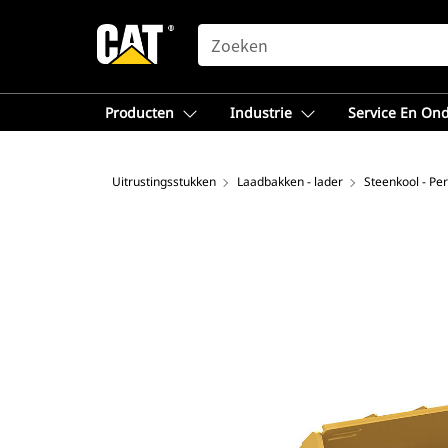
SEARCH
Producten
Industrie
Service En On
Uitrustingsstukken
Laadbakken - lader
Steenkool - Pe