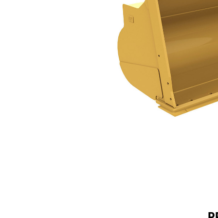
23 M³ (31 Yd³)
Spec
Model wijzigen
P