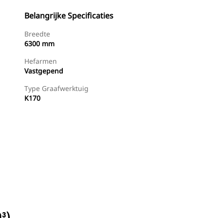
Belangrijke Specificaties
Breedte
6300 mm
Hefarmen
Vastgepend
Type Graafwerktuig
K170
Dealer Zoeken
Prijsopgave Aanvragen
³)