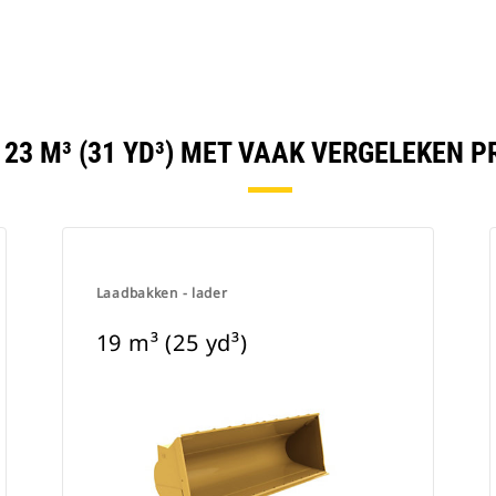
 23 M³ (31 YD³) MET VAAK VERGELEKEN 
Laadbakken - lader
19 m³ (25 yd³)