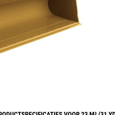
ificaties
Hulpmiddelen
Rondleiding
RODUCTSPECIFICATIES VOOR 23 M³ (31 YD