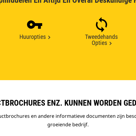
pmiddelen En Altijd En Overal Deskundige 
Huuropties
Tweedehands
Opties
TBROCHURES ENZ. KUNNEN WORDEN GE
ductbrochures en andere informatieve documenten zijn bes
groeiende bedrijf.