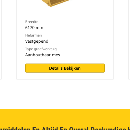
Breedte
6170 mm
Hefarmen
Vastgepend
Type graafwerktuig
Aanboutbaar mes
Details Bekijken