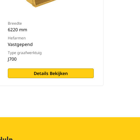
Breedte
6220 mm
Hefarmen
Vastgepend
Type graafwerktuig
J700
Details Bekijken