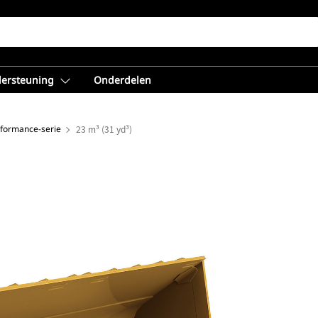
dersteuning
Onderdelen
rformance-serie
23 m³ (31 yd³)