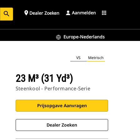
Aanmelden
place
apps
Dealer Zoeken
search
Europe-Nederlands
VS
Metrisch
23 M³ (31 Yd³)
Steenkool - Performance-Serie
Prijsopgave Aanvragen
Dealer Zoeken