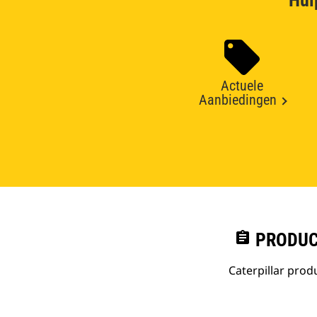
Hul
Actuele
Aanbiedingen
assignment
PRODUC
Caterpillar pro