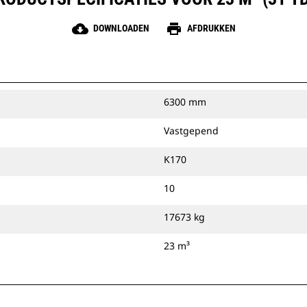
cloud_download
print
DOWNLOADEN
AFDRUKKEN
6300 mm
Vastgepend
K170
10
17673 kg
23 m³