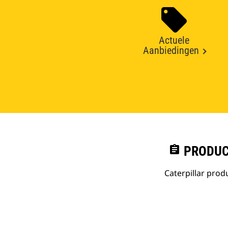
Actuele
Aanbiedingen
assignment
PRODUC
Caterpillar pro