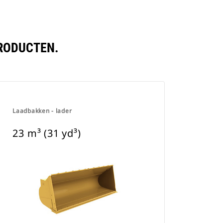
PRODUCTEN.
Laadbakken - lader
23 m³ (31 yd³)