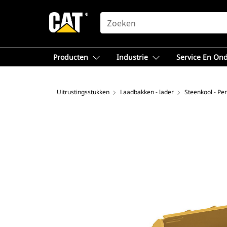
SEARCH
Producten
Industrie
Service En On
Uitrustingsstukken
Laadbakken - lader
Steenkool - Pe