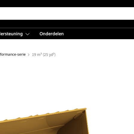
dersteuning
Onderdelen
rformance-serie
19 m³ (25 yd³)