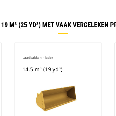
 19 M³ (25 YD³) MET VAAK VERGELEKEN 
Laadbakken - lader
14,5 m³ (19 yd³)