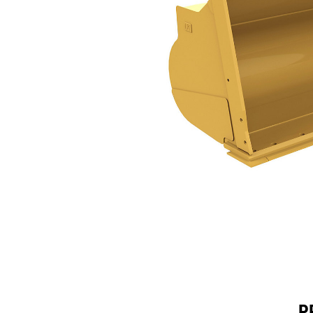
19 M³ (25 Yd³)
Spec
Model wijzigen
P