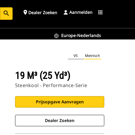
Aanmelden
place
apps
Dealer Zoeken
search
Europe-Nederlands
VS
Metrisch
19 M³ (25 Yd³)
Steenkool - Performance-Serie
Prijsopgave Aanvragen
Dealer Zoeken