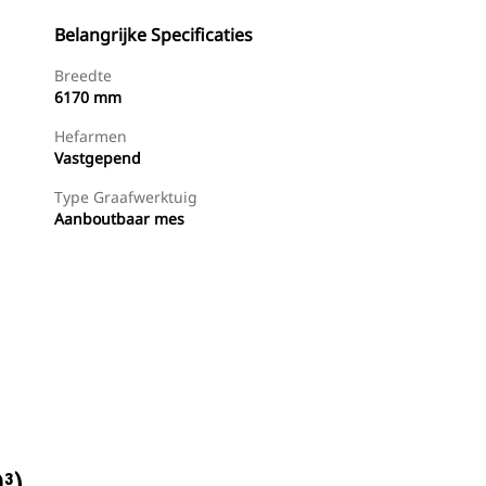
Belangrijke Specificaties
Breedte
6170 mm
Hefarmen
Vastgepend
Type Graafwerktuig
Aanboutbaar mes
Dealer Zoeken
Prijsopgave Aanvragen
³)