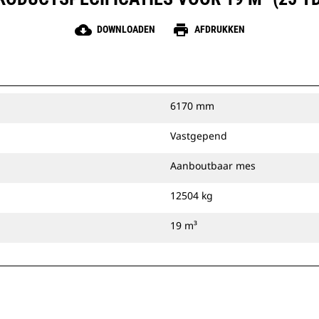
cloud_download
print
DOWNLOADEN
AFDRUKKEN
6170 mm
Vastgepend
Aanboutbaar mes
12504 kg
19 m³