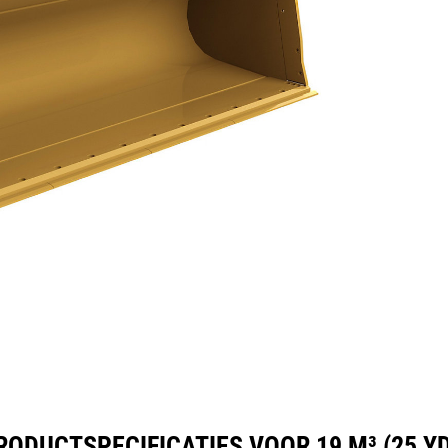
ificaties
Hulpmiddelen
Rondleiding
RODUCTSPECIFICATIES VOOR 19 M³ (25 YD