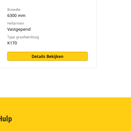
Breedte
6300 mm
Hefarmen
Vastgepend
Type graafwerktuig
K170
Details Bekijken
Hulp