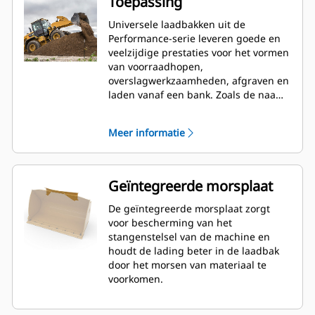
Toepassing
Universele laadbakken uit de
Performance-serie leveren goede en
veelzijdige prestaties voor het vormen
van voorraadhopen,
overslagwerkzaamheden, afgraven en
laden vanaf een bank. Zoals de naam
aangeeft, zijn deze laadbakken zowel
geschikt voor het laden uit
Meer informatie
voorraadhopen als het laden vanaf
een bank. Ze zijn ontworpen voor
standaard opbreekkrachten en
omstandigheden met een schurende
Geïntegreerde morsplaat
werking. Ideaal voor achterwaarts
slepen en nivelleringswerk. De
De geïntegreerde morsplaat zorgt
vulfactor voor laadbakken uit de
voor bescherming van het
Performance-serie kan oplopen tot
stangenstelsel van de machine en
115% bovenop de opgegeven
houdt de lading beter in de laadbak
capaciteit.
door het morsen van materiaal te
voorkomen.