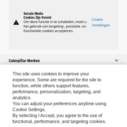
Sociale Media
Cookies Zijn Vereist
Cookie-
warning
Om deze functie in te schakelen, moet u
instellingen
het gebruik van targeting-, prestatie- en
functionele cookies accepteren.
Caterpillar Merken
This site uses cookies to improve your
experience. Some are required for the site to
Caterpillar.com
function, while others support features,
performance, personalization, targeting, and
Contact Caterpillar
analytics.
Mijn Marketingvoorkeuren
You can adjust your preferences anytime using
Cookie Settings.
Site Map
By selecting I Accept, you agree to the use of
Cookie Settings
functional, performance, and targeting cookies.