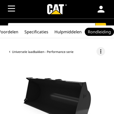
person
SEARCH
search
Voordelen
Specificaties
Hulpmiddelen
Rondleiding
more_vert
Universele laadbakken - Performance-serie