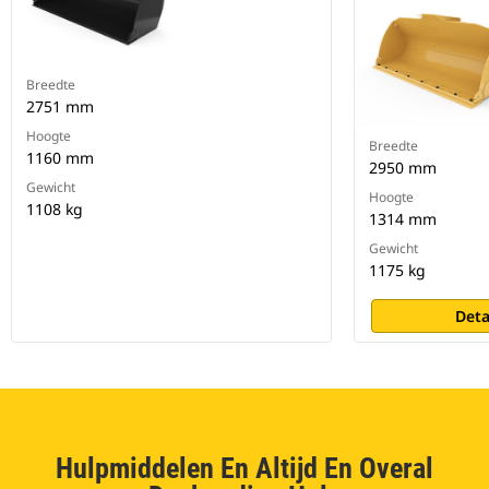
Breedte
2751 mm
Hoogte
Breedte
1160 mm
2950 mm
Gewicht
Hoogte
1108 kg
1314 mm
Gewicht
1175 kg
Deta
Hulpmiddelen En Altijd En Overal