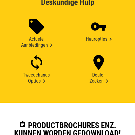
Deskundige Hulp
Actuele
Huuropties
Aanbiedingen
Tweedehands
Dealer
Opties
Zoeken
assignment
PRODUCTBROCHURES ENZ.
KUNNEN WORDEN GEDOWNLOAD!