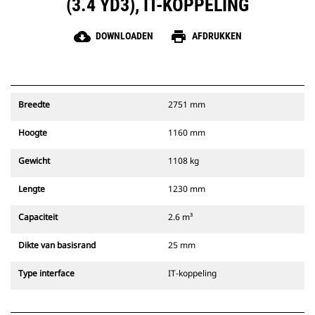
(3.4 YD3), IT-KOPPELING
cloud_download
print
DOWNLOADEN
AFDRUKKEN
Breedte
2751 mm
Hoogte
1160 mm
Gewicht
1108 kg
Lengte
1230 mm
Capaciteit
2.6 m³
Dikte van basisrand
25 mm
Type interface
IT-koppeling