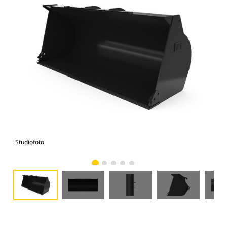
Studiofoto
Voo