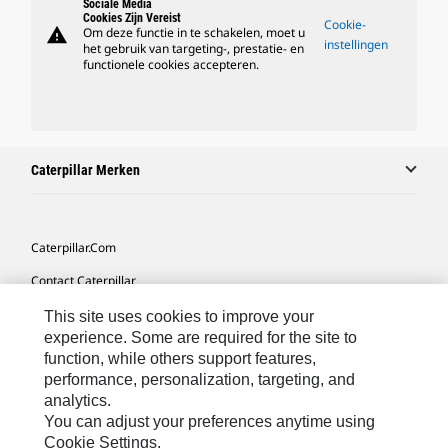
Sociale Media
Cookies Zijn Vereist
Cookie-
warning
Om deze functie in te schakelen, moet u
instellingen
het gebruik van targeting-, prestatie- en
functionele cookies accepteren.
Caterpillar Merken
Caterpillar.com
Contact Caterpillar
Mijn Marketingvoorkeuren
This site uses cookies to improve your
experience. Some are required for the site to
Site Map
function, while others support features,
performance, personalization, targeting, and
Cookie Settings
analytics.
Legal
You can adjust your preferences anytime using
Cookie Settings.
Privacy