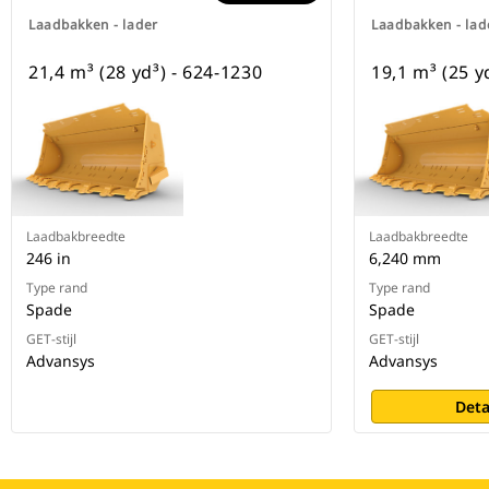
Laadbakken - lader
Laadbakken - lad
21,4 m³ (28 yd³) - 624-1230
19,1 m³ (25 y
Laadbakbreedte
Laadbakbreedte
246 in
6,240 mm
Type rand
Type rand
Spade
Spade
GET-stijl
GET-stijl
Advansys
Advansys
Deta