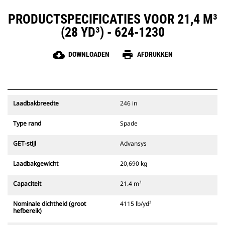
PRODUCTSPECIFICATIES VOOR 21,4 M³
(28 YD³) - 624-1230
cloud_download
print
DOWNLOADEN
AFDRUKKEN
Laadbakbreedte
246 in
Type rand
Spade
GET-stijl
Advansys
Laadbakgewicht
20,690 kg
Capaciteit
21.4 m³
Nominale dichtheid (groot
4115 lb/yd³
hefbereik)