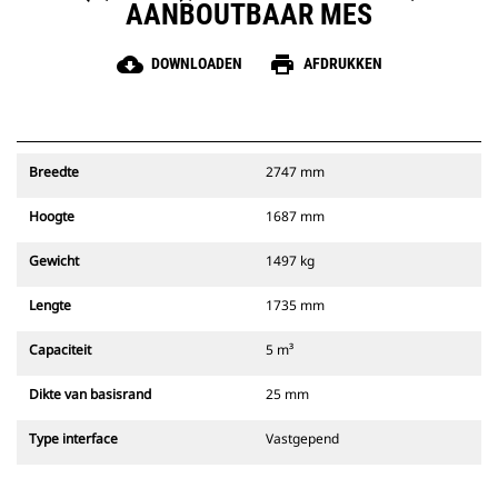
AANBOUTBAAR MES
cloud_download
print
DOWNLOADEN
AFDRUKKEN
Breedte
2747 mm
Hoogte
1687 mm
Gewicht
1497 kg
Lengte
1735 mm
Capaciteit
5 m³
Dikte van basisrand
25 mm
Type interface
Vastgepend