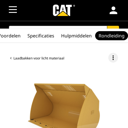
person
SEARCH
search
Voordelen
Specificaties
Hulpmiddelen
Rondleiding
more_vert
Laadbakken voor licht materiaal