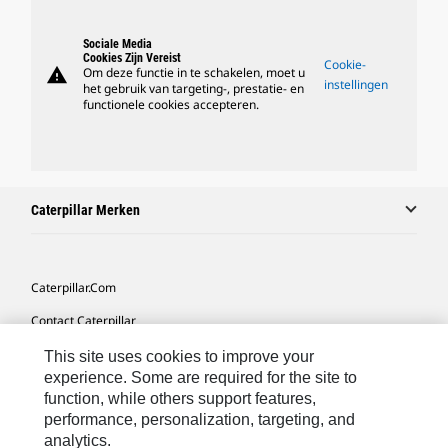
Sociale Media
Cookies Zijn Vereist
Cookie-
warning
Om deze functie in te schakelen, moet u
instellingen
het gebruik van targeting-, prestatie- en
functionele cookies accepteren.
Caterpillar Merken
Caterpillar.com
Contact Caterpillar
Mijn Marketingvoorkeuren
This site uses cookies to improve your
experience. Some are required for the site to
Site Map
function, while others support features,
performance, personalization, targeting, and
Cookie Settings
analytics.