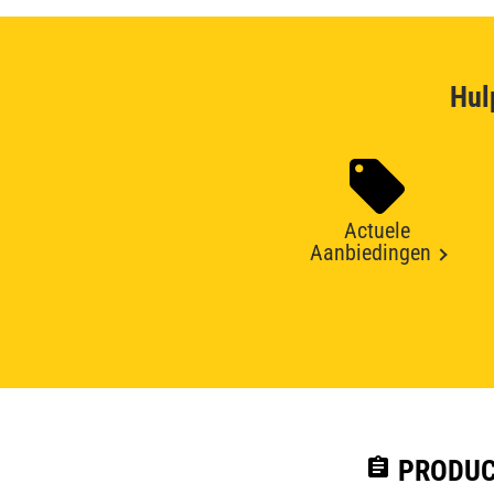
Hul
Actuele
Aanbiedingen
assignment
PRODUC