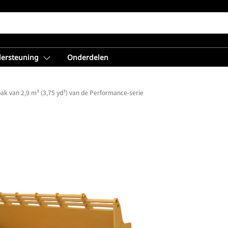
dersteuning
Onderdelen
ak van 2,9 m³ (3,75 yd³) van de Performance-serie