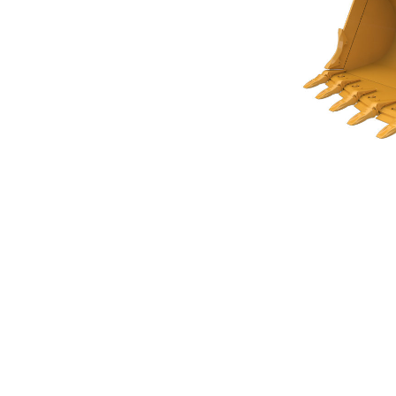
Steenbak Van 2,9 M³ (3,75 Yd³) Van De Performance-Serie
Voo
Model wijzigen