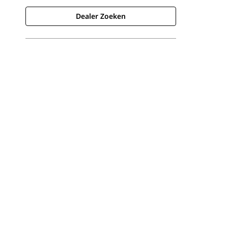
Dealer Zoeken
Dealer Zoeken
Prijsopgave Aanvragen