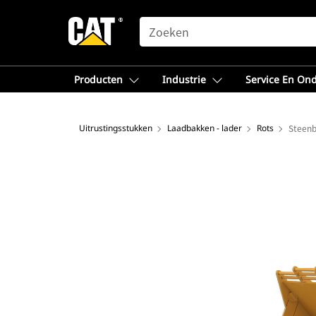
SEARCH
Producten
Industrie
Service En On
Uitrustingsstukken
Laadbakken - lader
Rots
Steenb