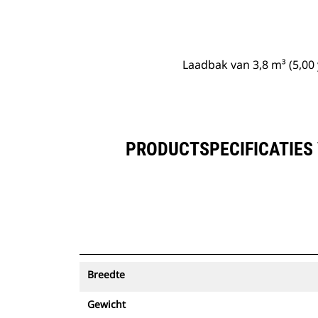
Laadbak Van 3,8 M³ (5,00 Yd³) Met Vlakke Bodem Van De Performance-Serie
Voo
Model wijzigen
Laadbak van 3,8 m³ (5,00
PRODUCTSPECIFICATIES 
Breedte
Gewicht