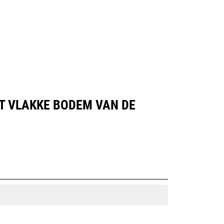
g
Dealer Zoeken
Prijsopgave Aanvragen
ET VLAKKE BODEM VAN DE