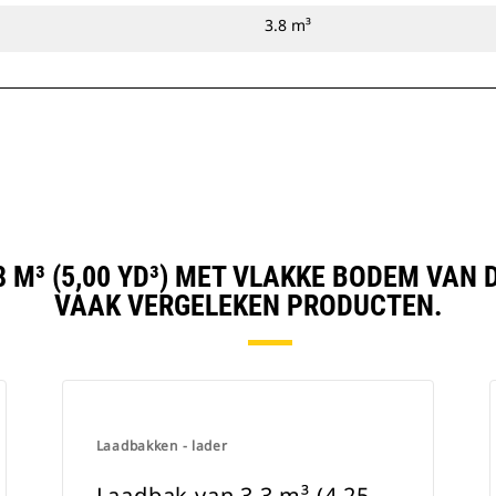
3.8 m³
8 M³ (5,00 YD³) MET VLAKKE BODEM VAN
VAAK VERGELEKEN PRODUCTEN.
Laadbakken - lader
Laadbak van 3,3 m³ (4,25