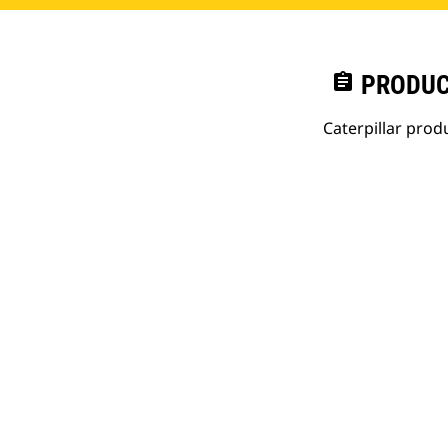
assignment
PRODUC
Caterpillar pro