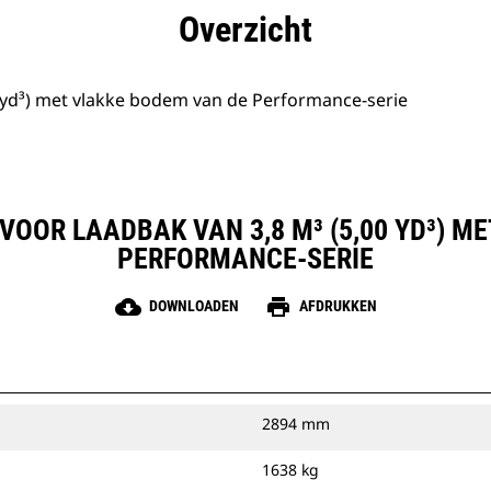
rdelen
Specificaties
Hulpmiddelen
Rondleidin
Overzicht
 yd³) met vlakke bodem van de Performance-serie
VOOR LAADBAK VAN 3,8 M³ (5,00 YD³) M
PERFORMANCE-SERIE
cloud_download
print
DOWNLOADEN
AFDRUKKEN
2894 mm
1638 kg