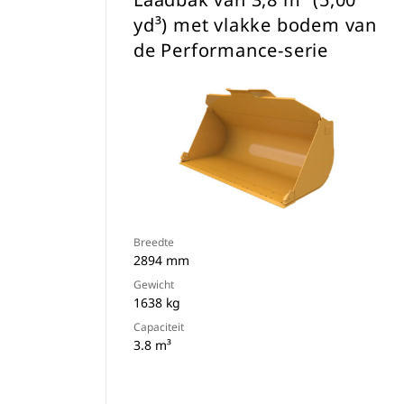
yd³) met vlakke bodem van
de Performance-serie
Breedte
2894 mm
Gewicht
1638 kg
Capaciteit
3.8 m³