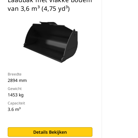
van 3,6 m³ (4,75 yd³)
Breedte
2894 mm
Gewicht
1453 kg
Capaciteit
3.6 m³
Details Bekijken