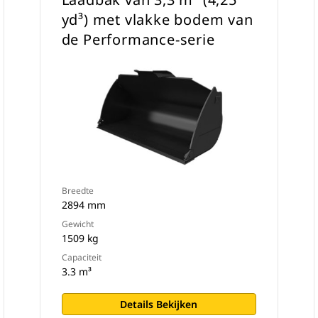
yd³) met vlakke bodem van
de Performance-serie
Breedte
2894 mm
Gewicht
1509 kg
Capaciteit
3.3 m³
Details Bekijken