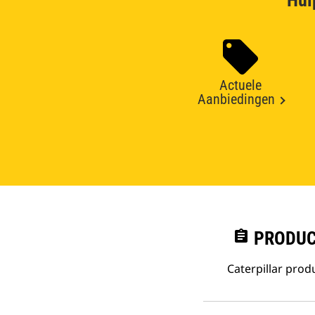
Hul
Actuele
Aanbiedingen
assignment
PRODUC
Caterpillar pro