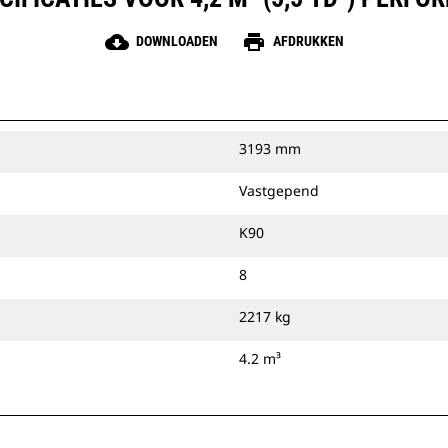
cloud_download
print
DOWNLOADEN
AFDRUKKEN
3193 mm
Vastgepend
K90
8
2217 kg
4.2 m³