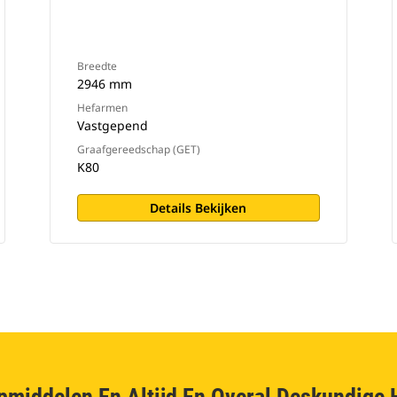
Breedte
2946 mm
Hefarmen
Vastgepend
Graafgereedschap (GET)
K80
Details Bekijken