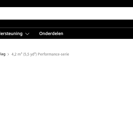
dersteuning
Onderdelen
lag
4,2 m³ (5,5 yd³) Performance-serie