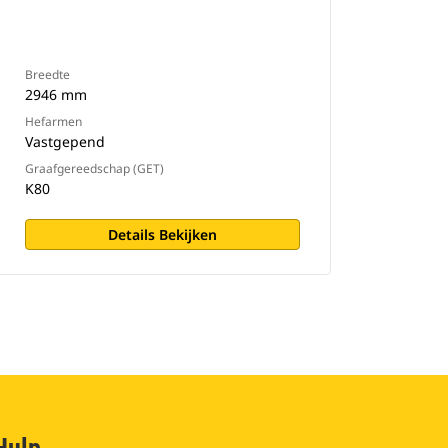
Breedte
2946 mm
Hefarmen
Vastgepend
Graafgereedschap (GET)
K80
Details Bekijken