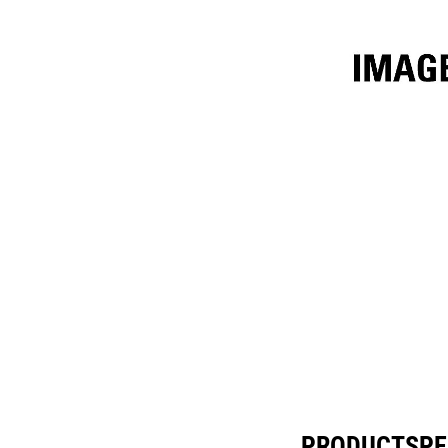
4,2 M³ (5,5 Yd³) Performance-Serie
Spec
Model wijzigen
PRODUCTSPEC