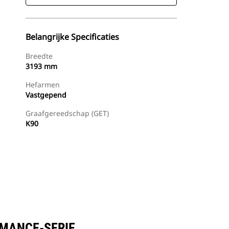
Belangrijke Specificaties
Breedte
3193 mm
Hefarmen
Vastgepend
Graafgereedschap (GET)
K90
Dealer Zoeken
Prijsopgave Aanvragen
RMANCE-SERIE