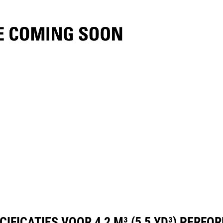
ificaties
Hulpmiddelen
Rondleiding
IFICATIES VOOR 4,2 M³ (5,5 YD³) PERFO