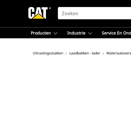
SEARCH
Producten
Industrie
Service En On
Uitrustingsstukken
Laadbakken - lader
Materiaalovers