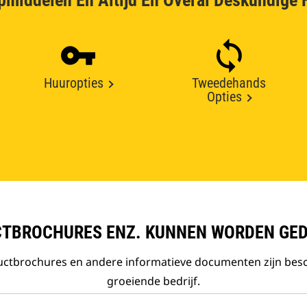
pmiddelen En Altijd En Overal Deskundige 
Huuropties
Tweedehands
Opties
TBROCHURES ENZ. KUNNEN WORDEN GE
ductbrochures en andere informatieve documenten zijn bes
groeiende bedrijf.