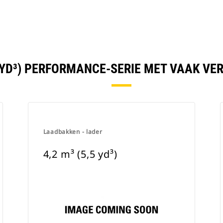
,5 YD³) PERFORMANCE-SERIE MET VAAK V
Laadbakken - lader
4,2 m³ (5,5 yd³)