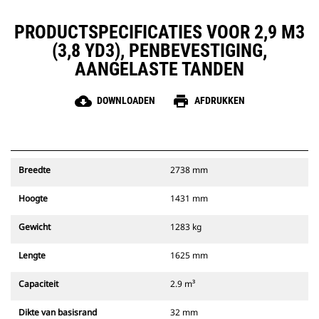
PRODUCTSPECIFICATIES VOOR 2,9 M3
(3,8 YD3), PENBEVESTIGING,
AANGELASTE TANDEN
cloud_download
print
DOWNLOADEN
AFDRUKKEN
Breedte
2738 mm
Hoogte
1431 mm
Gewicht
1283 kg
Lengte
1625 mm
Capaciteit
2.9 m³
Dikte van basisrand
32 mm