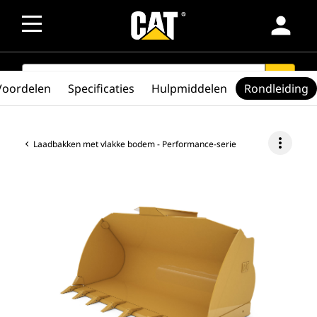
person
SEARCH
search
Voordelen
Specificaties
Hulpmiddelen
Rondleiding
more_vert
Laadbakken met vlakke bodem - Performance-serie