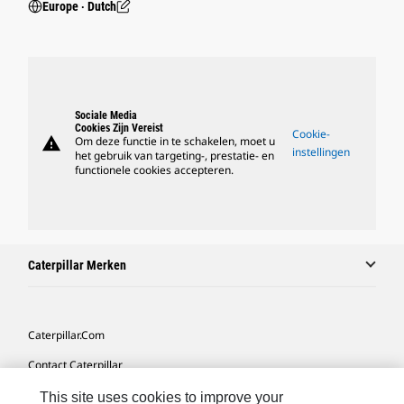
Europe ‧ Dutch
Sociale Media
Cookies Zijn Vereist
Cookie-
warning
Om deze functie in te schakelen, moet u
instellingen
het gebruik van targeting-, prestatie- en
functionele cookies accepteren.
Caterpillar Merken
Caterpillar.com
Contact Caterpillar
Mijn Marketingvoorkeuren
This site uses cookies to improve your