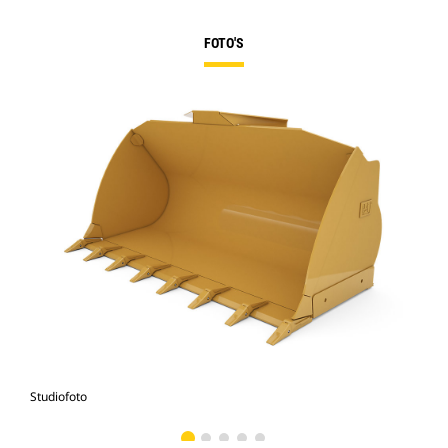
FOTO'S
Studiofoto
Voo