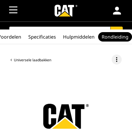
person
SEARCH
search
Voordelen
Specificaties
Hulpmiddelen
Rondleiding
more_vert
Universele laadbakken