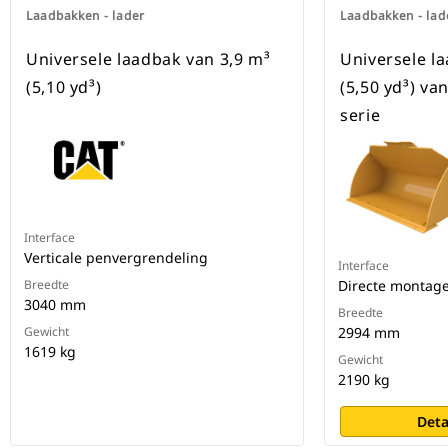
Laadbakken - lader
Laadbakken - lad
Universele laadbak van 3,9 m³
Universele l
(5,10 yd³)
(5,50 yd³) v
serie
Interface
Verticale penvergrendeling
Interface
Breedte
Directe montag
3040 mm
Breedte
Gewicht
2994 mm
1619 kg
Gewicht
2190 kg
Deta