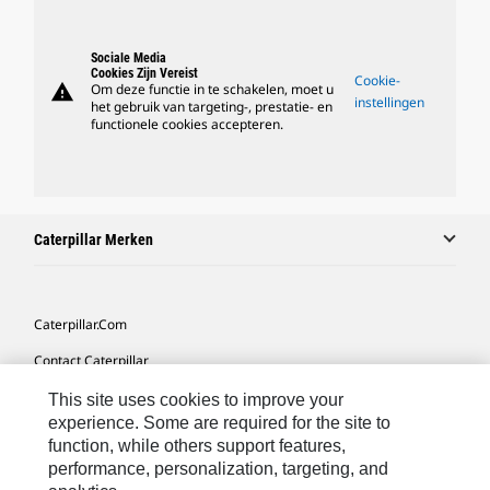
Sociale Media
Cookies Zijn Vereist
Cookie-
warning
Om deze functie in te schakelen, moet u
instellingen
het gebruik van targeting-, prestatie- en
functionele cookies accepteren.
Caterpillar Merken
Caterpillar.com
Contact Caterpillar
Mijn Marketingvoorkeuren
This site uses cookies to improve your
experience. Some are required for the site to
Site Map
function, while others support features,
performance, personalization, targeting, and
Cookie Settings