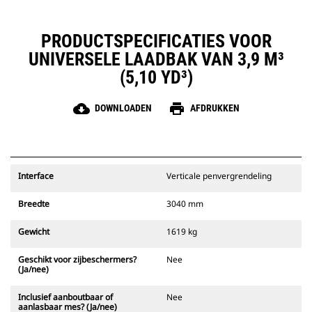
PRODUCTSPECIFICATIES VOOR
UNIVERSELE LAADBAK VAN 3,9 M³
(5,10 YD³)
cloud_download
print
DOWNLOADEN
AFDRUKKEN
Interface
Verticale penvergrendeling
Breedte
3040 mm
Gewicht
1619 kg
Geschikt voor zijbeschermers?
Nee
(Ja/nee)
Inclusief aanboutbaar of
Nee
aanlasbaar mes? (Ja/nee)