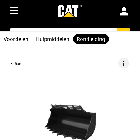
person
SEARCH
search
Voordelen
Hulpmiddelen
Rondleiding
more_vert
Rots