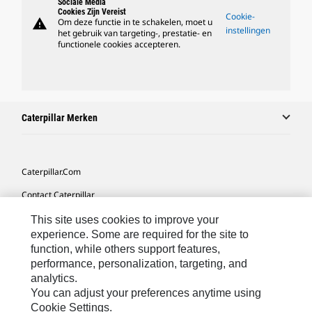
Sociale Media
Cookies Zijn Vereist
Cookie-
warning
Om deze functie in te schakelen, moet u
instellingen
het gebruik van targeting-, prestatie- en
functionele cookies accepteren.
Caterpillar Merken
Caterpillar.com
Contact Caterpillar
Mijn Marketingvoorkeuren
This site uses cookies to improve your
experience. Some are required for the site to
Site Map
function, while others support features,
performance, personalization, targeting, and
Cookie Settings
analytics.
Legal
You can adjust your preferences anytime using
Cookie Settings.
Privacy