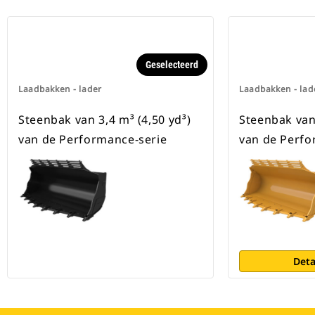
Geselecteerd
Laadbakken - lader
Laadbakken - lad
Steenbak van 3,4 m³ (4,50 yd³)
Steenbak van 
van de Performance-serie
van de Perfo
Deta