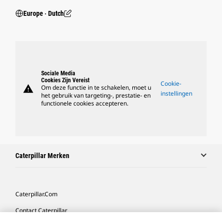
Europe ‧ Dutch
Sociale Media
Cookies Zijn Vereist
Cookie-
warning
Om deze functie in te schakelen, moet u
instellingen
het gebruik van targeting-, prestatie- en
functionele cookies accepteren.
Caterpillar Merken
Caterpillar.com
Contact Caterpillar