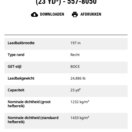
(23 YD³) - 557-8050
cloud_download
print
DOWNLOADEN
AFDRUKKEN
Laadbakbreedte
197 in
Type rand
Recht
GET-stijl
BOCE
Laadbakgewicht
24,886 lb
Capaciteit
23 yd³
Nominale dichtheid (groot
1232 kg/m³
hefbereik)
Nominale dichtheid (standaard
1433 kg/m³
hefbereik)