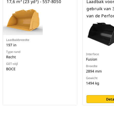
17,6 m³ (23 yd³) - 557-8050
Laadbak voo
gebruik van 3
van de Perfo
Laadbakbreedte
197 in
Type rand
Interface
Recht
Fusion
GET-stijl
Breedte
BOCE
2894 mm
Gewicht
1494 kg
Deta