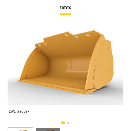
FOTO'S
LWL laadbak
LWL