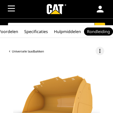
person
SEARCH
search
Voordelen
Specificaties
Hulpmiddelen
Rondleiding
more_vert
Universele laadbakken