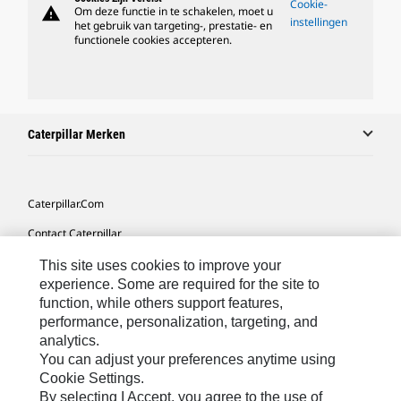
Cookie-
warning
Om deze functie in te schakelen, moet u
instellingen
het gebruik van targeting-, prestatie- en
functionele cookies accepteren.
Caterpillar Merken
Caterpillar.com
Contact Caterpillar
Mijn Marketingvoorkeuren
This site uses cookies to improve your
experience. Some are required for the site to
Site Map
function, while others support features,
performance, personalization, targeting, and
Cookie Settings
analytics.
Legal
You can adjust your preferences anytime using
Cookie Settings.
Privacy
By selecting I Accept, you agree to the use of