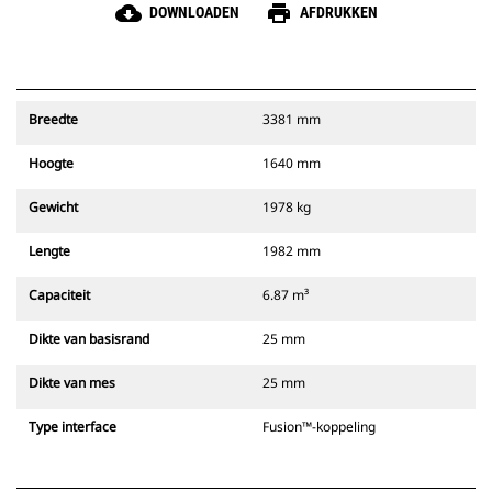
cloud_download
print
DOWNLOADEN
AFDRUKKEN
Breedte
3381 mm
Hoogte
1640 mm
Gewicht
1978 kg
Lengte
1982 mm
Capaciteit
6.87 m³
Dikte van basisrand
25 mm
Dikte van mes
25 mm
Type interface
Fusion™-koppeling