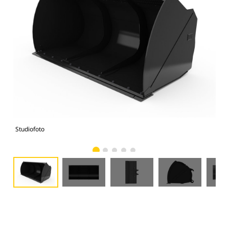
Studiofoto
Voo