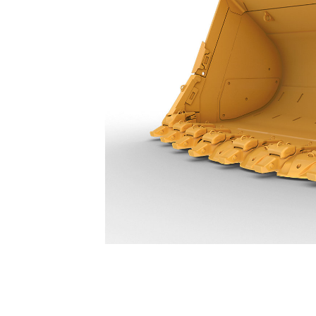
29,1 M³ (38 Yd³) - 628-2770
Voo
Model wijzigen