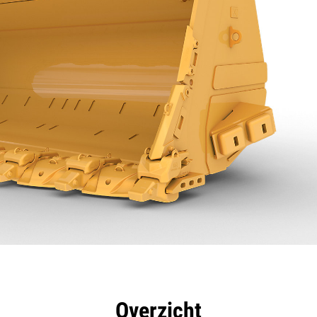
rdelen
Specificaties
Hulpmiddelen
Rondleidin
Overzicht