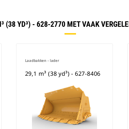
M³ (38 YD³) - 628-2770 MET VAAK VERGE
Laadbakken - lader
29,1 m³ (38 yd³) - 627-8406