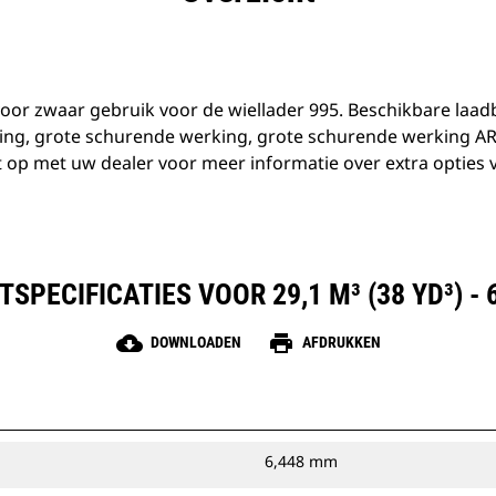
 voor zwaar gebruik voor de wiellader 995. Beschikbare laa
ng, grote schurende werking, grote schurende werking AR
 op met uw dealer voor meer informatie over extra opties 
SPECIFICATIES VOOR 29,1 M³ (38 YD³) - 
cloud_download
print
DOWNLOADEN
AFDRUKKEN
6,448 mm