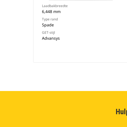
Laadbakbreedte
6,448 mm
Type rand
Spade
GET-stijl
Advansys
Hul