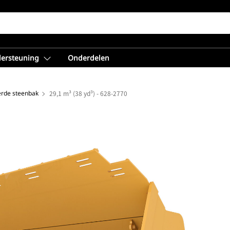
dersteuning
Onderdelen
erde steenbak
29,1 m³ (38 yd³) - 628-2770