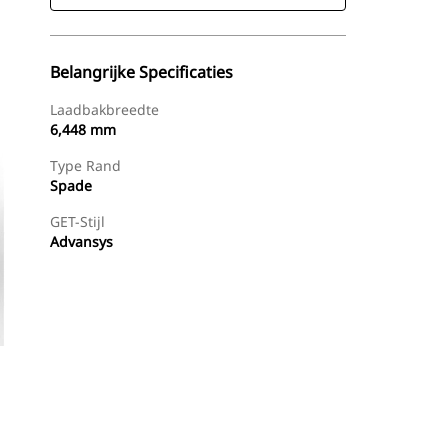
Belangrijke Specificaties
Laadbakbreedte
6,448 mm
Type Rand
Spade
GET-Stijl
Advansys
g
Nu Winkelen
Prijsopgave Aanvragen