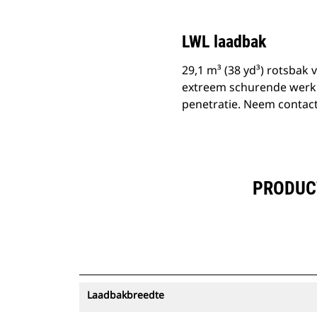
LWL laadbak
29,1 m³ (38 yd³) rotsbak
extreem schurende werki
penetratie. Neem contact
PRODUCT
Laadbakbreedte