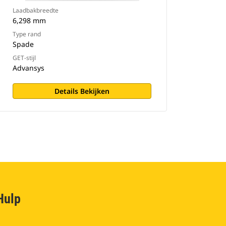
Laadbakbreedte
6,298 mm
Type rand
Spade
GET-stijl
Advansys
Details Bekijken
Hulp