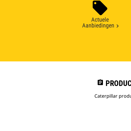
Actuele
Aanbiedingen
assignment
PRODUC
Caterpillar pro