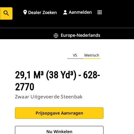
Aanmelden
place
apps
Dealer Zoeken
search
Europe-Nederlands
VS
Metrisch
29,1 M³ (38 Yd³) - 628-
2770
Zwaar Uitgevoerde Steenbak
Prijsopgave Aanvragen
Nu Winkelen