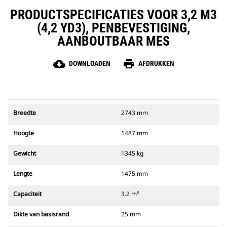
PRODUCTSPECIFICATIES VOOR 3,2 M3
(4,2 YD3), PENBEVESTIGING,
AANBOUTBAAR MES
cloud_download
print
DOWNLOADEN
AFDRUKKEN
Breedte
2743 mm
Hoogte
1487 mm
Gewicht
1345 kg
Lengte
1475 mm
Capaciteit
3.2 m³
Dikte van basisrand
25 mm