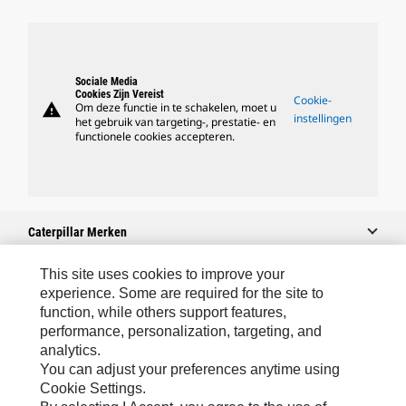
Sociale Media
Cookies Zijn Vereist
Cookie-
warning
Om deze functie in te schakelen, moet u
instellingen
het gebruik van targeting-, prestatie- en
functionele cookies accepteren.
Caterpillar Merken
This site uses cookies to improve your
experience. Some are required for the site to
Caterpillar.com
function, while others support features,
performance, personalization, targeting, and
Contact Caterpillar
analytics.
Mijn Marketingvoorkeuren
You can adjust your preferences anytime using
Cookie Settings.
Site Map