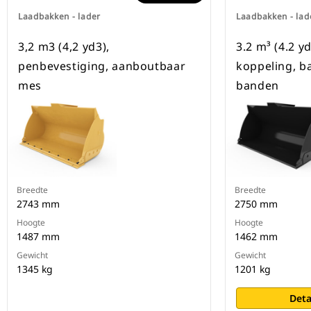
Laadbakken - lader
Laadbakken - lad
3,2 m3 (4,2 yd3),
3.2 m³ (4.2 y
penbevestiging, aanboutbaar
koppeling, b
mes
banden
Breedte
Breedte
2743 mm
2750 mm
Hoogte
Hoogte
1487 mm
1462 mm
Gewicht
Gewicht
1345 kg
1201 kg
Deta