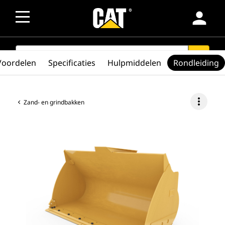
person
SEARCH
search
Voordelen
Specificaties
Hulpmiddelen
Rondleiding
more_vert
Zand- en grindbakken