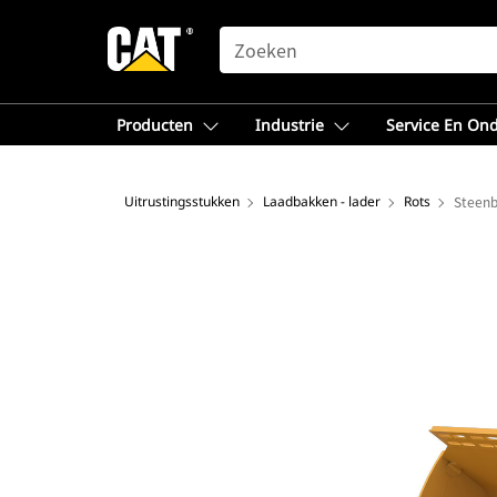
SEARCH
Producten
Industrie
Service En On
Uitrustingsstukken
Laadbakken - lader
Rots
Steenb