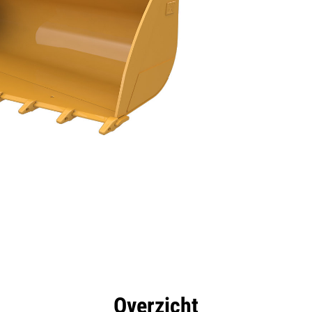
rdelen
Hulpmiddelen
Rondleiding
Overzicht