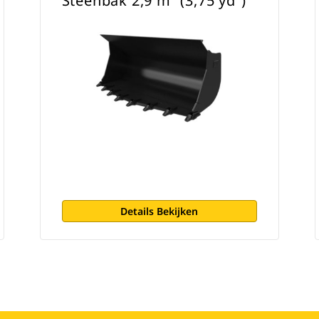
Steenbak 2,9 m³ (3,75 yd³)
Details Bekijken