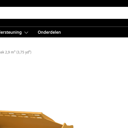
dersteuning
Onderdelen
ak 2,9 m³ (3,75 yd³)