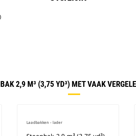
)
BAK 2,9 M³ (3,75 YD³) MET VAAK VERGE
Laadbakken - lader