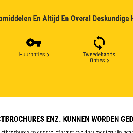
pmiddelen En Altijd En Overal Deskundige 
Huuropties
Tweedehands
Opties
TBROCHURES ENZ. KUNNEN WORDEN GE
ductbrochures en andere informatieve documenten zijn bes