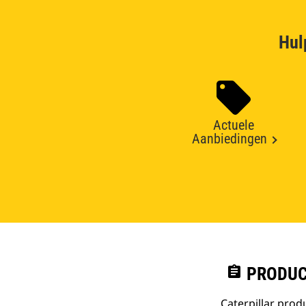
Hul
Actuele
Aanbiedingen
assignment
PRODUC
Caterpillar pro