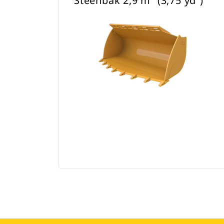
Steenbak 2,9 m³ (3,75 yd³)