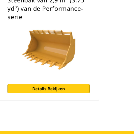
Steenbak van 2,9 m³ (3,75
yd³) van de Performance-
serie
Details Bekijken