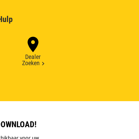
Hulp
Dealer
Zoeken
DOWNLOAD!
chikbaar voor uw