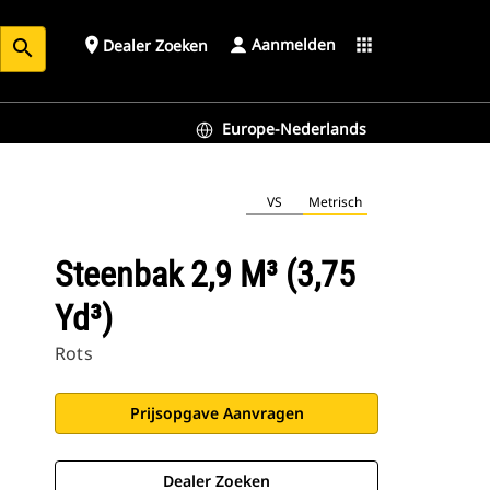
Aanmelden
place
apps
Dealer Zoeken
search
Europe-Nederlands
VS
Metrisch
Steenbak 2,9 M³ (3,75
Yd³)
Rots
Prijsopgave Aanvragen
Dealer Zoeken