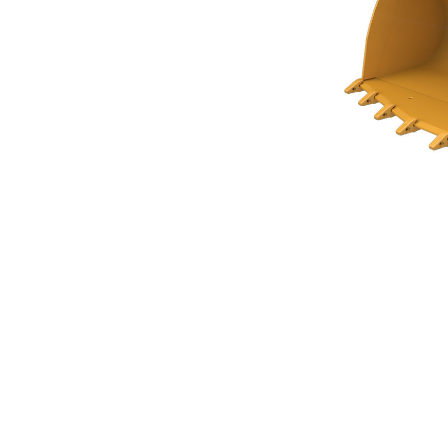
Steenbak 2,9 M³ (3,75 Yd³)
Voo
Model wijzigen