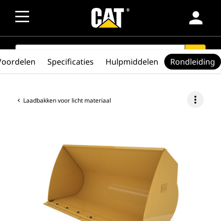
person
SEARCH
search
Voordelen
Specificaties
Hulpmiddelen
Rondleiding
more_vert
Laadbakken voor licht materiaal