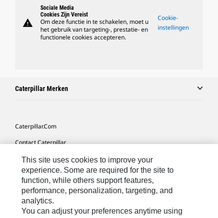
Sociale Media
Cookies Zijn Vereist
Cookie-
warning
Om deze functie in te schakelen, moet u
instellingen
het gebruik van targeting-, prestatie- en
functionele cookies accepteren.
Caterpillar Merken
Caterpillar.com
Contact Caterpillar
Mijn Marketingvoorkeuren
This site uses cookies to improve your
experience. Some are required for the site to
Site Map
function, while others support features,
performance, personalization, targeting, and
Cookie Settings
analytics.
Legal
You can adjust your preferences anytime using