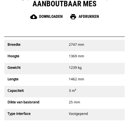
AANBOUTBAAR MES
cloud_download
print
DOWNLOADEN
AFDRUKKEN
Breedte
2747 mm
Hoogte
1369 mm
Gewicht
1239 kg
Lengte
1462 mm
Capaciteit
3 m³
Dikte van basisrand
25 mm
Type interface
Vastgepend