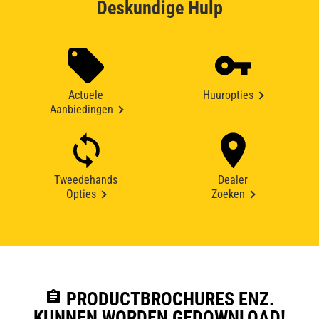
Deskundige Hulp
Actuele
Huuropties
Aanbiedingen
Tweedehands
Dealer
Opties
Zoeken
assignment
PRODUCTBROCHURES ENZ.
KUNNEN WORDEN GEDOWNLOAD!