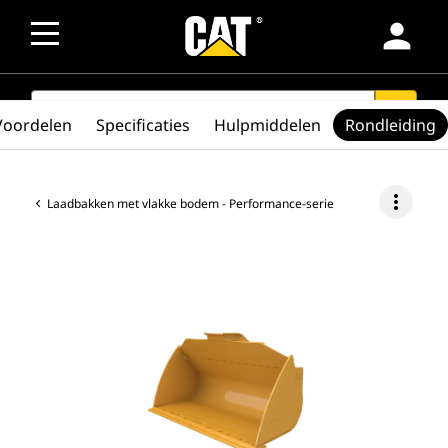
person
SEARCH
search
Voordelen
Specificaties
Hulpmiddelen
Rondleiding
more_vert
Laadbakken met vlakke bodem - Performance-serie