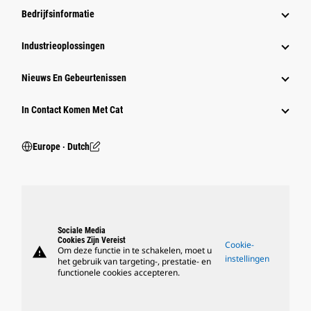
Bedrijfsinformatie
Industrieoplossingen
Nieuws En Gebeurtenissen
In Contact Komen Met Cat
Europe ‧ Dutch
Sociale Media
Cookies Zijn Vereist
Cookie-
warning
Om deze functie in te schakelen, moet u
instellingen
het gebruik van targeting-, prestatie- en
functionele cookies accepteren.