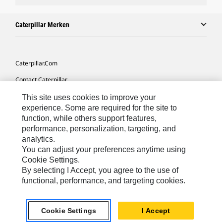
Caterpillar Merken
Caterpillar.com
Contact Caterpillar
Mijn Marketingvoorkeuren
This site uses cookies to improve your
experience. Some are required for the site to
Site Map
function, while others support features,
performance, personalization, targeting, and
Cookie Settings
analytics.
Legal
You can adjust your preferences anytime using
Cookie Settings.
Privacy
By selecting I Accept, you agree to the use of
functional, performance, and targeting cookies.
Europe-Dutch
© 2026 Caterpillar. Alle rechten voorbehouden.
Cookie Settings
I Accept