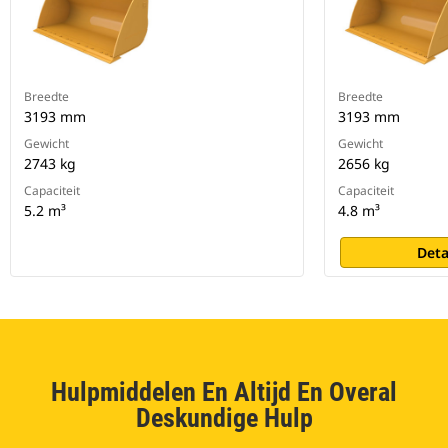
Breedte
Breedte
3193 mm
3193 mm
Gewicht
Gewicht
2743 kg
2656 kg
Capaciteit
Capaciteit
5.2 m³
4.8 m³
Deta
Hulpmiddelen En Altijd En Overal
Deskundige Hulp