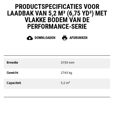
PRODUCTSPECIFICATIES VOOR
LAADBAK VAN 5,2 M³ (6,75 YD³) MET
VLAKKE BODEM VAN DE
PERFORMANCE-SERIE
cloud_download
print
DOWNLOADEN
AFDRUKKEN
Breedte
3193 mm
Gewicht
2743 kg
Capaciteit
5.2 m³