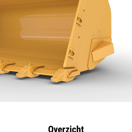
rdelen
Specificaties
Hulpmiddelen
Rondleidin
Overzicht