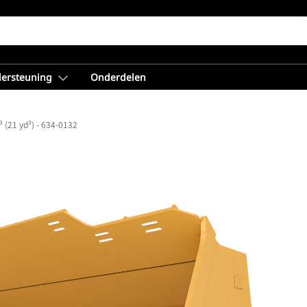
dersteuning
Onderdelen
³ (21 yd³) - 634-0132