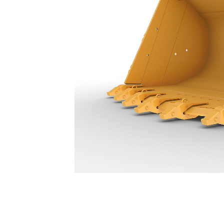
16,1 M³ (21 Yd³) - 634-0132
Voo
Model wijzigen