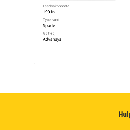
Laadbakbreedte
190 in
Type rand
Spade
GET-stijl
Advansys
Hul