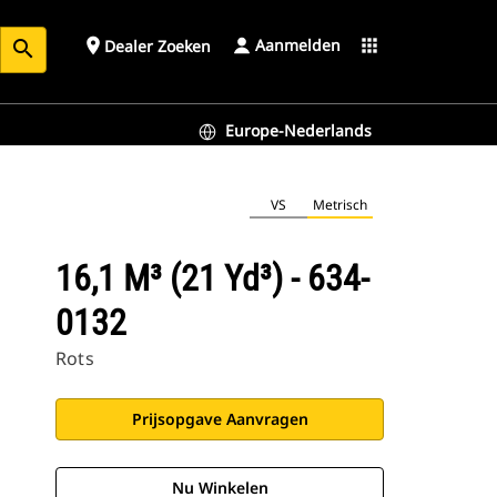
Aanmelden
place
apps
Dealer Zoeken
search
Europe-Nederlands
VS
Metrisch
16,1 M³ (21 Yd³) - 634-
0132
Rots
Prijsopgave Aanvragen
Nu Winkelen