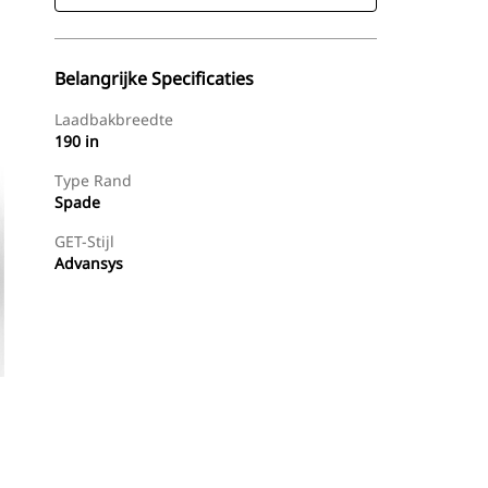
Belangrijke Specificaties
Laadbakbreedte
190 in
Type Rand
Spade
GET-Stijl
Advansys
g
Nu Winkelen
Prijsopgave Aanvragen