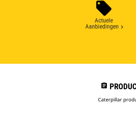
Actuele
Aanbiedingen
assignment
PRODUC
Caterpillar pro