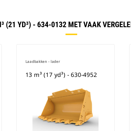
M³ (21 YD³) - 634-0132 MET VAAK VERGE
Laadbakken - lader
13 m³ (17 yd³) - 630-4952