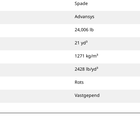
Spade
Advansys
24,006 lb
21 yd³
1271 kg/m³
2428 lb/yd³
Rots
Vastgepend