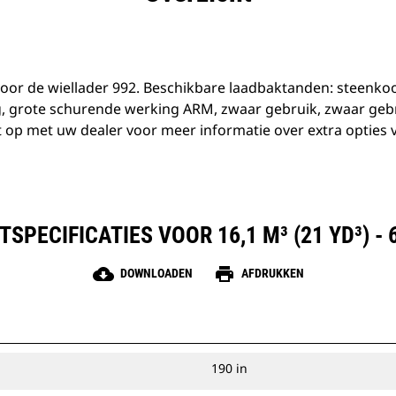
 voor de wiellader 992. Beschikbare laadbaktanden: steenko
, grote schurende werking ARM, zwaar gebruik, zwaar geb
 op met uw dealer voor meer informatie over extra opties 
SPECIFICATIES VOOR 16,1 M³ (21 YD³) - 
cloud_download
print
DOWNLOADEN
AFDRUKKEN
190 in