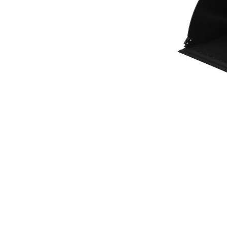
Laadbak Voor Algemeen Gebruik Van 3,6 M³ (4,75 Yd³) Van De Performance-Serie
Voo
Model wijzigen