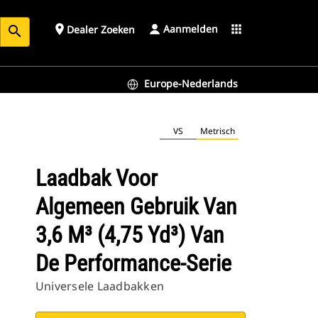
Aanmelden
place
apps
Dealer Zoeken
search
Europe-Nederlands
rmance-serie
VS
Metrisch
Laadbak Voor
Algemeen Gebruik Van
3,6 M³ (4,75 Yd³) Van
De Performance-Serie
Universele Laadbakken