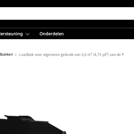
dersteuning
Onderdelen
adbakken
Laadbak voor algemeen gebruik van 3,6 m³ (4,75 yd³) van de Perfo