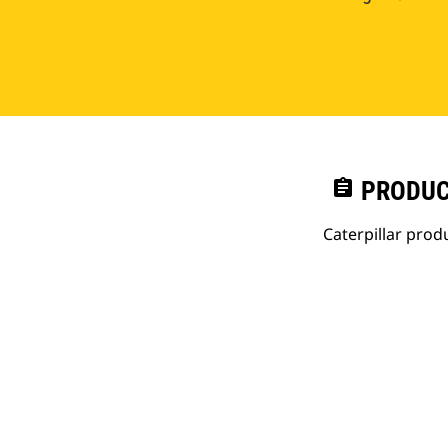
assignment
PRODUC
Caterpillar pro