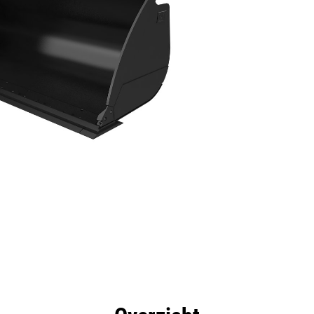
rdelen
Specificaties
Hulpmiddelen
Rondleidin