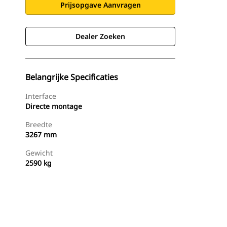
Prijsopgave Aanvragen
Dealer Zoeken
Belangrijke Specificaties
Interface
Directe montage
Breedte
3267 mm
Gewicht
2590 kg
g
Dealer Zoeken
Prijsopgave Aanvragen