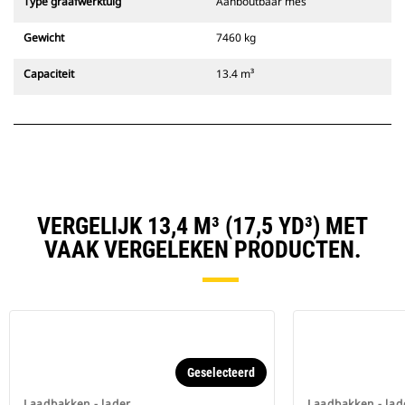
Type graafwerktuig
Aanboutbaar mes
Gewicht
7460 kg
Capaciteit
13.4 m³
VERGELIJK 13,4 M³ (17,5 YD³) MET
VAAK VERGELEKEN PRODUCTEN.
Geselecteerd
Laadbakken - lader
Laadbakken - lad