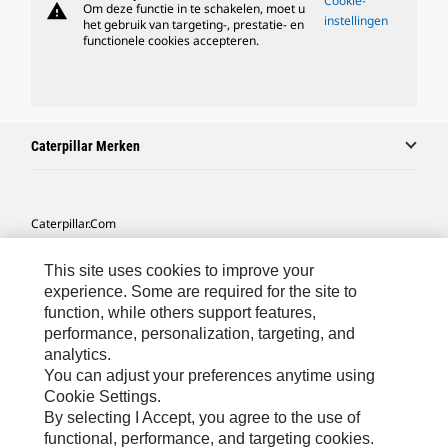
Cookie-
warning
Om deze functie in te schakelen, moet u
instellingen
het gebruik van targeting-, prestatie- en
functionele cookies accepteren.
Caterpillar Merken
Caterpillar.com
Contact Caterpillar
This site uses cookies to improve your
Mijn Marketingvoorkeuren
experience. Some are required for the site to
function, while others support features,
Site Map
performance, personalization, targeting, and
analytics.
Cookie Settings
You can adjust your preferences anytime using
Legal
Cookie Settings.
By selecting I Accept, you agree to the use of
Privacy
functional, performance, and targeting cookies.