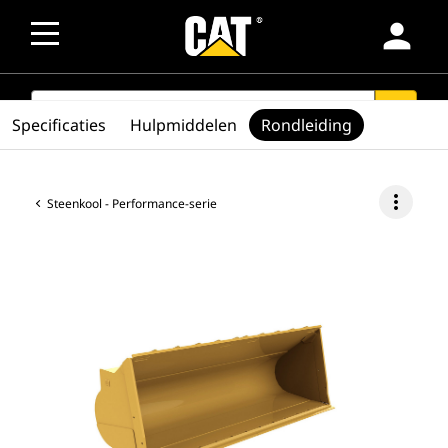
person
SEARCH
search
Specificaties
Hulpmiddelen
Rondleiding
more_vert
Steenkool - Performance-serie