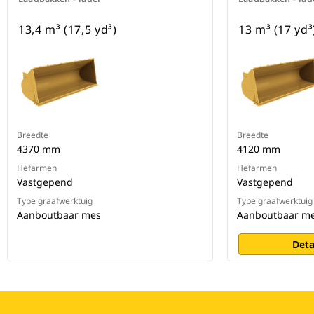
13,4 m³ (17,5 yd³)
13 m³ (17 yd³
Breedte
Breedte
4370 mm
4120 mm
Hefarmen
Hefarmen
Vastgepend
Vastgepend
Type graafwerktuig
Type graafwerktuig
Aanboutbaar mes
Aanboutbaar m
Deta