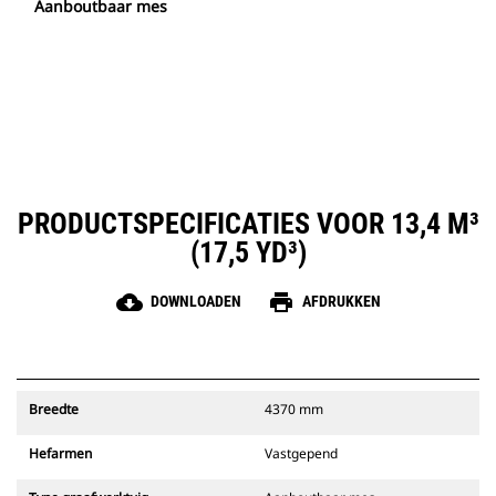
Aanboutbaar mes
PRODUCTSPECIFICATIES VOOR 13,4 M³
(17,5 YD³)
cloud_download
print
DOWNLOADEN
AFDRUKKEN
Breedte
4370 mm
Hefarmen
Vastgepend