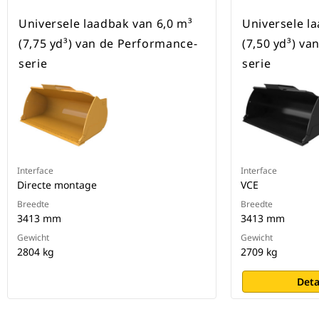
Universele laadbak van 6,0 m³
Universele l
(7,75 yd³) van de Performance-
(7,50 yd³) v
serie
serie
Interface
Interface
Directe montage
VCE
Breedte
Breedte
3413 mm
3413 mm
Gewicht
Gewicht
2804 kg
2709 kg
Deta