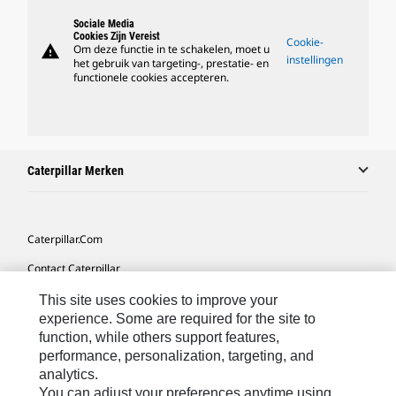
Sociale Media
Cookies Zijn Vereist
Cookie-
warning
Om deze functie in te schakelen, moet u
instellingen
het gebruik van targeting-, prestatie- en
functionele cookies accepteren.
Caterpillar Merken
Caterpillar.com
Contact Caterpillar
Mijn Marketingvoorkeuren
This site uses cookies to improve your
experience. Some are required for the site to
Site Map
function, while others support features,
performance, personalization, targeting, and
Cookie Settings
analytics.
Legal
You can adjust your preferences anytime using