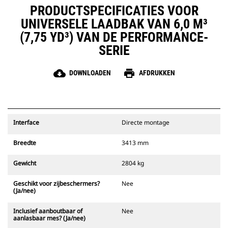
PRODUCTSPECIFICATIES VOOR
UNIVERSELE LAADBAK VAN 6,0 M³
(7,75 YD³) VAN DE PERFORMANCE-
SERIE
cloud_download
print
DOWNLOADEN
AFDRUKKEN
Interface
Directe montage
Breedte
3413 mm
Gewicht
2804 kg
Geschikt voor zijbeschermers?
Nee
(Ja/nee)
Inclusief aanboutbaar of
Nee
aanlasbaar mes? (Ja/nee)