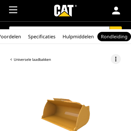
person
SEARCH
search
Voordelen
Specificaties
Hulpmiddelen
Rondleiding
more_vert
Universele laadbakken