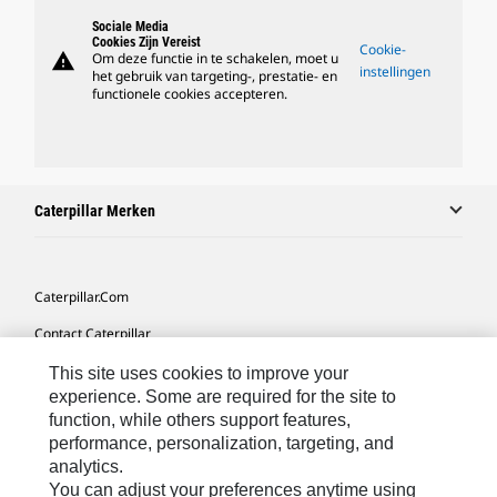
Sociale Media
Cookies Zijn Vereist
Cookie-
warning
Om deze functie in te schakelen, moet u
instellingen
het gebruik van targeting-, prestatie- en
functionele cookies accepteren.
Caterpillar Merken
Caterpillar.com
Contact Caterpillar
Mijn Marketingvoorkeuren
This site uses cookies to improve your
experience. Some are required for the site to
Site Map
function, while others support features,
performance, personalization, targeting, and
Cookie Settings
analytics.
Legal
You can adjust your preferences anytime using