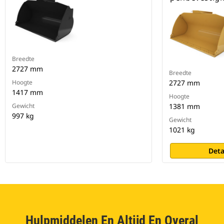
Breedte
2727 mm
Breedte
Hoogte
2727 mm
1417 mm
Hoogte
Gewicht
1381 mm
997 kg
Gewicht
1021 kg
Deta
Hulpmiddelen En Altijd En Overal