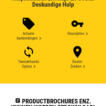
Deskundige Hulp
Actuele
Huuropties
Aanbiedingen
Tweedehands
Dealer
Opties
Zoeken
assignment
PRODUCTBROCHURES ENZ.