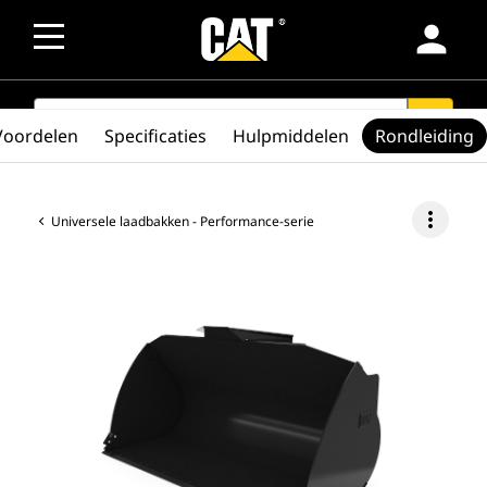
person
SEARCH
search
Voordelen
Specificaties
Hulpmiddelen
Rondleiding
more_vert
Universele laadbakken - Performance-serie