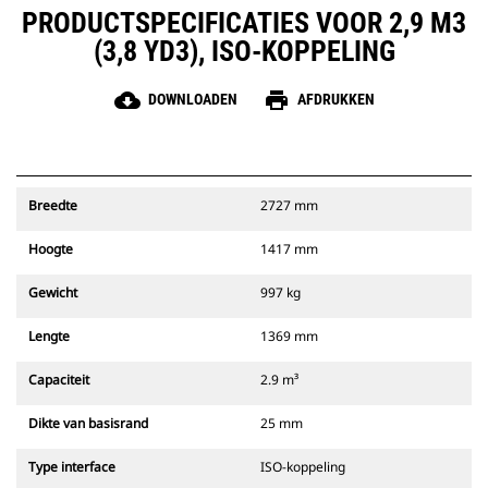
PRODUCTSPECIFICATIES VOOR 2,9 M3
(3,8 YD3), ISO-KOPPELING
cloud_download
print
DOWNLOADEN
AFDRUKKEN
Breedte
2727 mm
Hoogte
1417 mm
Gewicht
997 kg
Lengte
1369 mm
Capaciteit
2.9 m³
Dikte van basisrand
25 mm
Type interface
ISO-koppeling