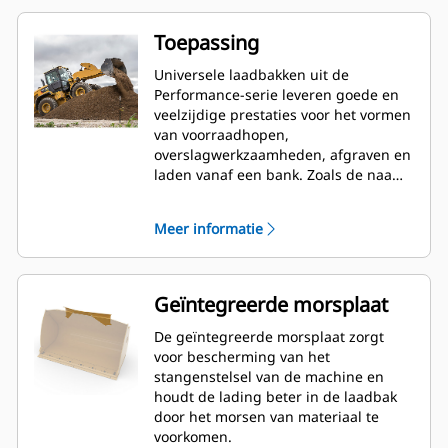
Toepassing
Universele laadbakken uit de
Performance-serie leveren goede en
veelzijdige prestaties voor het vormen
van voorraadhopen,
overslagwerkzaamheden, afgraven en
laden vanaf een bank. Zoals de naam
aangeeft, zijn deze laadbakken zowel
geschikt voor het laden uit
Meer informatie
voorraadhopen als het laden vanaf
een bank. Ze zijn ontworpen voor
standaard opbreekkrachten en
omstandigheden met een schurende
Geïntegreerde morsplaat
werking. Ideaal voor achterwaarts
slepen en nivelleringswerk. De
De geïntegreerde morsplaat zorgt
vulfactor voor laadbakken uit de
voor bescherming van het
Performance-serie kan oplopen tot
stangenstelsel van de machine en
115% bovenop de opgegeven
houdt de lading beter in de laadbak
capaciteit.
door het morsen van materiaal te
voorkomen.