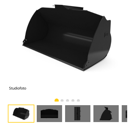
Studiofoto
Voo