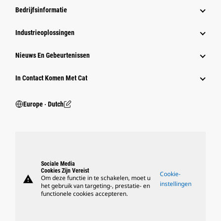
Bedrijfsinformatie
Industrieoplossingen
Nieuws En Gebeurtenissen
In Contact Komen Met Cat
Europe ‧ Dutch
Sociale Media
Cookies Zijn Vereist
Cookie-
warning
Om deze functie in te schakelen, moet u
instellingen
het gebruik van targeting-, prestatie- en
functionele cookies accepteren.