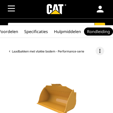
person
SEARCH
search
Voordelen
Specificaties
Hulpmiddelen
Rondleiding
more_vert
Laadbakken met vlakke bodem - Performance-serie