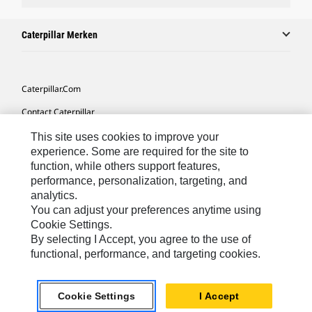
Caterpillar Merken
Caterpillar.com
Contact Caterpillar
Mijn Marketingvoorkeuren
This site uses cookies to improve your
experience. Some are required for the site to
Site Map
function, while others support features,
performance, personalization, targeting, and
Cookie Settings
analytics.
Legal
You can adjust your preferences anytime using
Cookie Settings.
Privacy
By selecting I Accept, you agree to the use of
functional, performance, and targeting cookies.
Europe-Dutch
© 2026 Caterpillar. Alle rechten voorbehouden.
Cookie Settings
I Accept