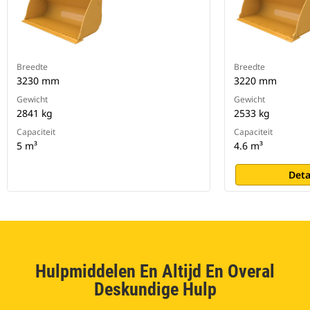
Breedte
Breedte
3230 mm
3220 mm
Gewicht
Gewicht
2841 kg
2533 kg
Capaciteit
Capaciteit
5 m³
4.6 m³
Deta
Hulpmiddelen En Altijd En Overal
Deskundige Hulp