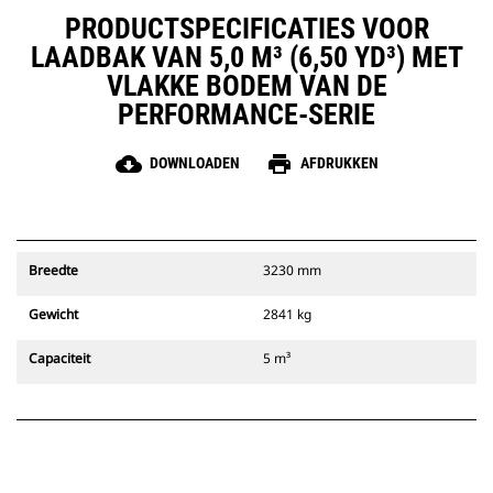
PRODUCTSPECIFICATIES VOOR
LAADBAK VAN 5,0 M³ (6,50 YD³) MET
VLAKKE BODEM VAN DE
PERFORMANCE-SERIE
cloud_download
print
DOWNLOADEN
AFDRUKKEN
Breedte
3230 mm
Gewicht
2841 kg
Capaciteit
5 m³