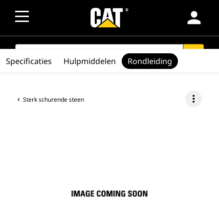
person
SEARCH
search
Specificaties
Hulpmiddelen
Rondleiding
more_vert
Sterk schurende steen