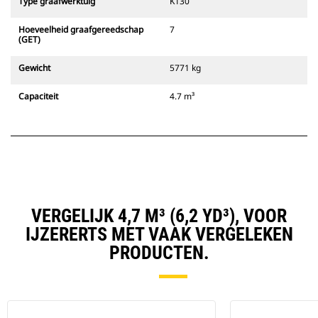
Type graafwerktuig
K130
Hoeveelheid graafgereedschap
7
(GET)
Gewicht
5771 kg
Capaciteit
4.7 m³
VERGELIJK 4,7 M³ (6,2 YD³), VOOR
IJZERERTS MET VAAK VERGELEKEN
PRODUCTEN.