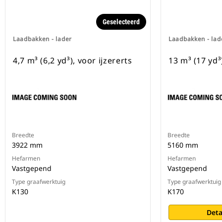
Geselecteerd
Laadbakken - lader
Laadbakken - lad
4,7 m³ (6,2 yd³), voor ijzererts
13 m³ (17 yd³
Breedte
Breedte
3922 mm
5160 mm
Hefarmen
Hefarmen
Vastgepend
Vastgepend
Type graafwerktuig
Type graafwerktuig
K130
K170
Deta