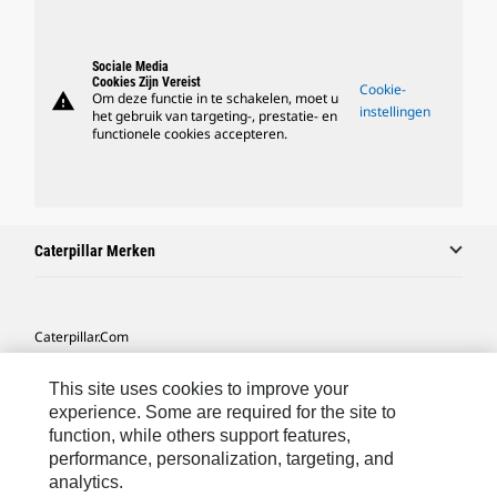
Sociale Media
Cookies Zijn Vereist
Cookie-
warning
Om deze functie in te schakelen, moet u
instellingen
het gebruik van targeting-, prestatie- en
functionele cookies accepteren.
Caterpillar Merken
Caterpillar.com
Contact Caterpillar
This site uses cookies to improve your
Mijn Marketingvoorkeuren
experience. Some are required for the site to
function, while others support features,
Site Map
performance, personalization, targeting, and
analytics.
Cookie Settings