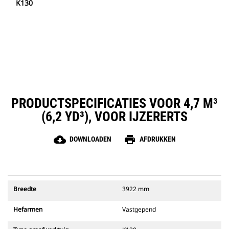
K130
PRODUCTSPECIFICATIES VOOR 4,7 M³
(6,2 YD³), VOOR IJZERERTS
cloud_download
print
DOWNLOADEN
AFDRUKKEN
Breedte
3922 mm
Hefarmen
Vastgepend