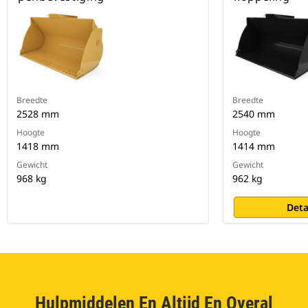
Breedte
Breedte
2528 mm
2540 mm
Hoogte
Hoogte
1418 mm
1414 mm
Gewicht
Gewicht
968 kg
962 kg
Deta
Hulpmiddelen En Altijd En Overal