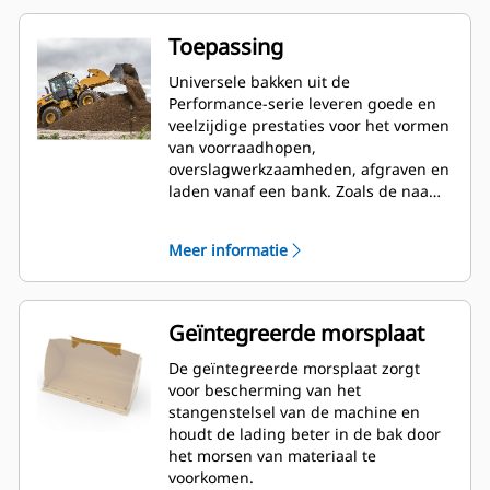
Toepassing
Universele bakken uit de
Performance-serie leveren goede en
veelzijdige prestaties voor het vormen
van voorraadhopen,
overslagwerkzaamheden, afgraven en
laden vanaf een bank. Zoals de naam
aangeeft, zijn deze bakken zowel
geschikt voor het laden uit
Meer informatie
voorraadhopen als het laden vanaf
een bank. Ze zijn ontworpen voor
standaard opbreekkrachten en
omstandigheden met een schurende
Geïntegreerde morsplaat
werking. Ideaal voor achterwaarts
slepen en nivelleringswerk. De
De geïntegreerde morsplaat zorgt
vulfactor voor bakken uit de
voor bescherming van het
Performance-serie kan oplopen tot
stangenstelsel van de machine en
115% bovenop de opgegeven
houdt de lading beter in de bak door
capaciteit.
het morsen van materiaal te
voorkomen.