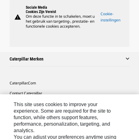
Sociale Media
Cookies Zijn Vereist
Cookie-
warning
Om deze functie in te schakelen, moet u
instellingen
het gebruik van targeting-, prestatie- en
functionele cookies accepteren.
Caterpillar Merken
Caterpillar.com
Contact Caterpillar
Mijn Marketingvoorkeuren
This site uses cookies to improve your
experience. Some are required for the site to
Site Map
function, while others support features,
performance, personalization, targeting, and
Cookie Settings
analytics.
Legal
You can adjust your preferences anytime using