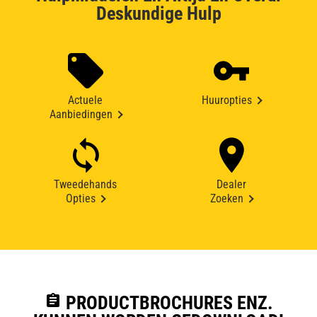
Deskundige Hulp
Actuele
Huuropties
Aanbiedingen
Tweedehands
Dealer
Opties
Zoeken
assignment
PRODUCTBROCHURES ENZ.