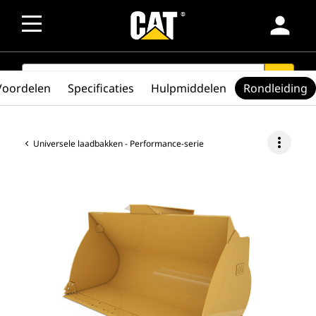
person
SEARCH
search
Voordelen
Specificaties
Hulpmiddelen
Rondleiding
more_vert
Universele laadbakken - Performance-serie