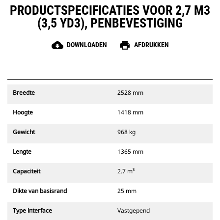
PRODUCTSPECIFICATIES VOOR 2,7 M3
(3,5 YD3), PENBEVESTIGING
cloud_download
print
DOWNLOADEN
AFDRUKKEN
Breedte
2528 mm
Hoogte
1418 mm
Gewicht
968 kg
Lengte
1365 mm
Capaciteit
2.7 m³
Dikte van basisrand
25 mm
Type interface
Vastgepend