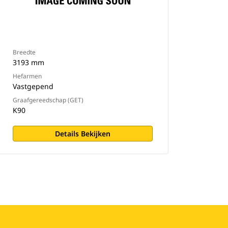
Breedte
3193 mm
Hefarmen
Vastgepend
Graafgereedschap (GET)
K90
Details Bekijken