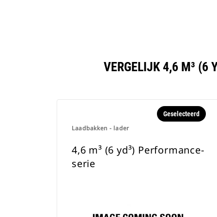
VERGELIJK 4,6 M³ (
Geselecteerd
Laadbakken - lader
4,6 m³ (6 yd³) Performance-
serie