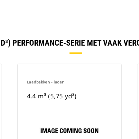
6 YD³) PERFORMANCE-SERIE MET VAAK VE
Laadbakken - lader
4,4 m³ (5,75 yd³)