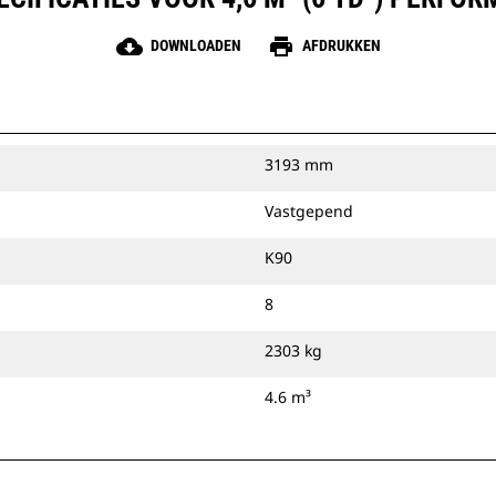
cloud_download
print
DOWNLOADEN
AFDRUKKEN
3193 mm
Vastgepend
K90
8
2303 kg
4.6 m³