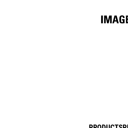
4,6 M³ (6 Yd³) Performance-Serie
Spec
Model wijzigen
PRODUCTSPEC