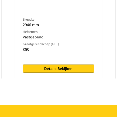
Breedte
2946 mm
Hefarmen
Vastgepend
Graafgereedschap (GET)
K80
Details Bekijken