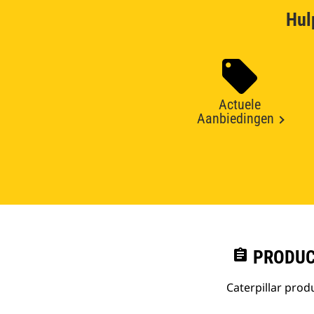
Hul
Actuele
Aanbiedingen
assignment
PRODUC
Caterpillar pro