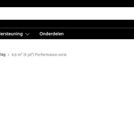
dersteuning
Onderdelen
lag
4,6 m³ (6 yd³) Performance-serie