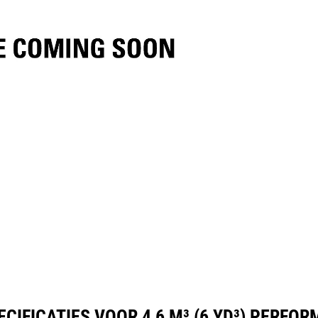
ificaties
Hulpmiddelen
Rondleiding
IFICATIES VOOR 4,6 M³ (6 YD³) PERFO