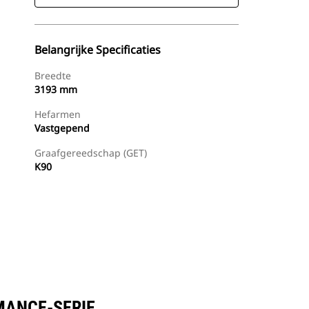
Belangrijke Specificaties
Breedte
3193 mm
Hefarmen
Vastgepend
Graafgereedschap (GET)
K90
Dealer Zoeken
Prijsopgave Aanvragen
RMANCE-SERIE