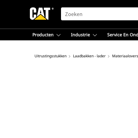
SEARCH
Producten
Industrie
Service En On
Uitrustingsstukken
Laadbakken - lader
Materiaalovers