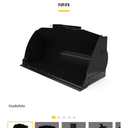
FOTO'S
Studiofoto
Voo