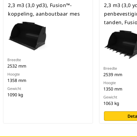
2,3 m3 (3,0 yd3), Fusion™-
2,3 m3 (3,0 y
koppeling, aanboutbaar mes
penbevestigi
tanden, Fusi
Breedte
2532 mm
Breedte
Hoogte
2539 mm
1358 mm
Hoogte
Gewicht
1350 mm
1090 kg
Gewicht
1063 kg
Deta