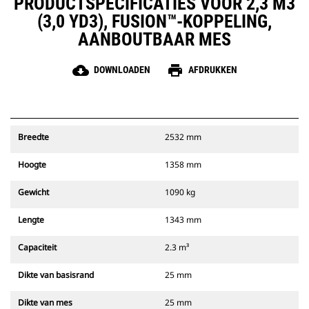
PRODUCTSPECIFICATIES VOOR 2,3 M3
(3,0 YD3), FUSION™-KOPPELING,
AANBOUTBAAR MES
cloud_download
print
DOWNLOADEN
AFDRUKKEN
Breedte
2532 mm
Hoogte
1358 mm
Gewicht
1090 kg
Lengte
1343 mm
Capaciteit
2.3 m³
Dikte van basisrand
25 mm
Dikte van mes
25 mm