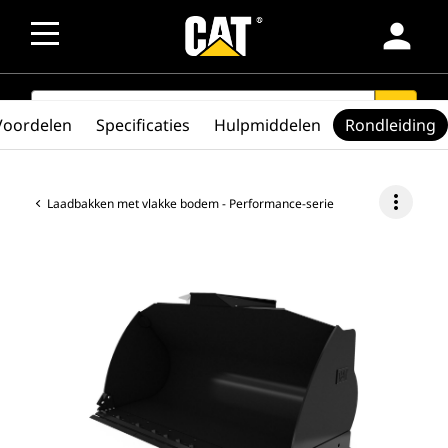
person
SEARCH
search
Voordelen
Specificaties
Hulpmiddelen
Rondleiding
more_vert
Laadbakken met vlakke bodem - Performance-serie