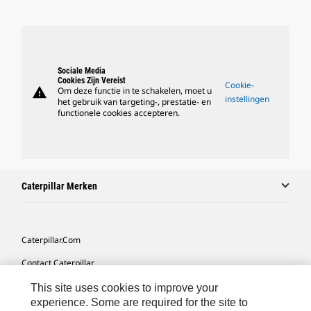
Sociale Media
Cookies Zijn Vereist
Cookie-
warning
Om deze functie in te schakelen, moet u
instellingen
het gebruik van targeting-, prestatie- en
functionele cookies accepteren.
Caterpillar Merken
Caterpillar.com
Contact Caterpillar
Mijn Marketingvoorkeuren
This site uses cookies to improve your
experience. Some are required for the site to
Site Map