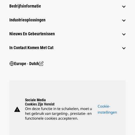
Bedrijfsinformatie
Industrieoplossingen
Nieuws En Gebeurtenissen
In Contact Komen Met Cat
Europe ‧ Dutch
Sociale Media
Cookies Zijn Vereist
Cookie-
warning
Om deze functie in te schakelen, moet u
instellingen
het gebruik van targeting-, prestatie- en
functionele cookies accepteren.