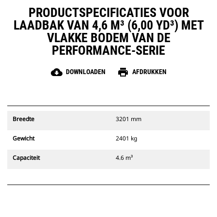
PRODUCTSPECIFICATIES VOOR
LAADBAK VAN 4,6 M³ (6,00 YD³) MET
VLAKKE BODEM VAN DE
PERFORMANCE-SERIE
cloud_download
print
DOWNLOADEN
AFDRUKKEN
Breedte
3201 mm
Gewicht
2401 kg
Capaciteit
4.6 m³