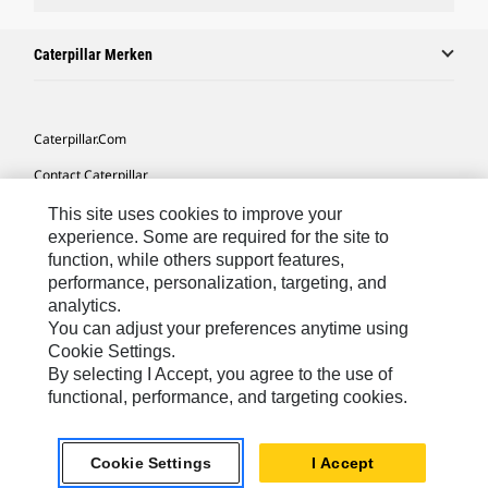
Caterpillar Merken
Caterpillar.com
Contact Caterpillar
Mijn Marketingvoorkeuren
This site uses cookies to improve your
experience. Some are required for the site to
Site Map
function, while others support features,
performance, personalization, targeting, and
Cookie Settings
analytics.
Legal
You can adjust your preferences anytime using
Cookie Settings.
Privacy
By selecting I Accept, you agree to the use of
functional, performance, and targeting cookies.
Europe-Dutch
© 2026 Caterpillar. Alle rechten voorbehouden.
Cookie Settings
I Accept