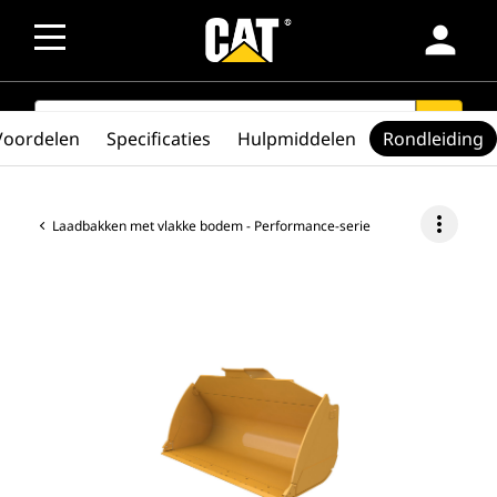
person
SEARCH
search
Voordelen
Specificaties
Hulpmiddelen
Rondleiding
more_vert
Laadbakken met vlakke bodem - Performance-serie