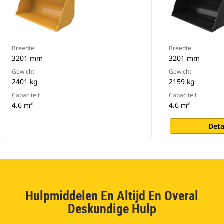
Breedte
Breedte
3201 mm
3201 mm
Gewicht
Gewicht
2401 kg
2159 kg
Capaciteit
Capaciteit
4.6 m³
4.6 m³
Deta
Hulpmiddelen En Altijd En Overal
Deskundige Hulp