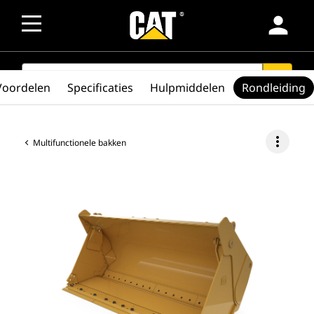
person
SEARCH
search
Voordelen
Specificaties
Hulpmiddelen
Rondleiding
more_vert
Multifunctionele bakken