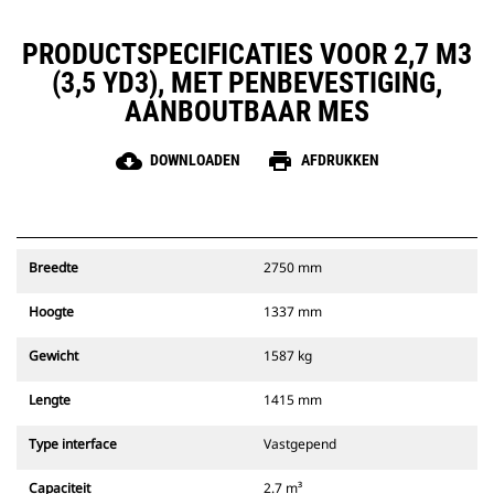
PRODUCTSPECIFICATIES VOOR 2,7 M3
(3,5 YD3), MET PENBEVESTIGING,
AANBOUTBAAR MES
cloud_download
print
DOWNLOADEN
AFDRUKKEN
Breedte
2750 mm
Hoogte
1337 mm
Gewicht
1587 kg
Lengte
1415 mm
Type interface
Vastgepend
Capaciteit
2.7 m³