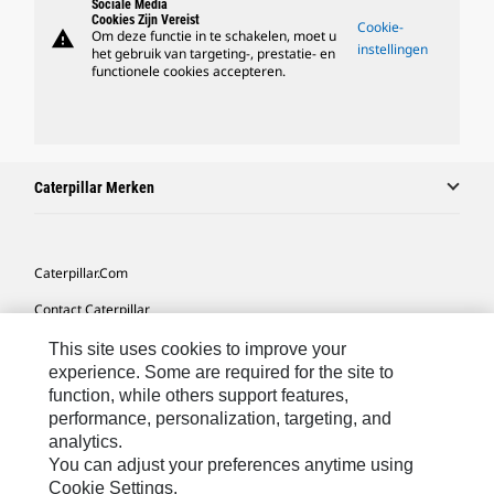
Sociale Media
Cookies Zijn Vereist
Cookie-
warning
Om deze functie in te schakelen, moet u
instellingen
het gebruik van targeting-, prestatie- en
functionele cookies accepteren.
Caterpillar Merken
Caterpillar.com
Contact Caterpillar
Mijn Marketingvoorkeuren
This site uses cookies to improve your
experience. Some are required for the site to
Site Map
function, while others support features,
performance, personalization, targeting, and
Cookie Settings
analytics.
Legal
You can adjust your preferences anytime using
Cookie Settings.
Privacy