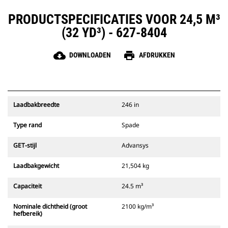
PRODUCTSPECIFICATIES VOOR 24,5 M³
(32 YD³) - 627-8404
cloud_download
print
DOWNLOADEN
AFDRUKKEN
Laadbakbreedte
246 in
Type rand
Spade
GET-stijl
Advansys
Laadbakgewicht
21,504 kg
Capaciteit
24.5 m³
Nominale dichtheid (groot
2100 kg/m³
hefbereik)