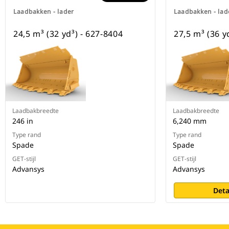
Laadbakken - lader
Laadbakken - lad
24,5 m³ (32 yd³) - 627-8404
27,5 m³ (36 y
Laadbakbreedte
Laadbakbreedte
246 in
6,240 mm
Type rand
Type rand
Spade
Spade
GET-stijl
GET-stijl
Advansys
Advansys
Deta