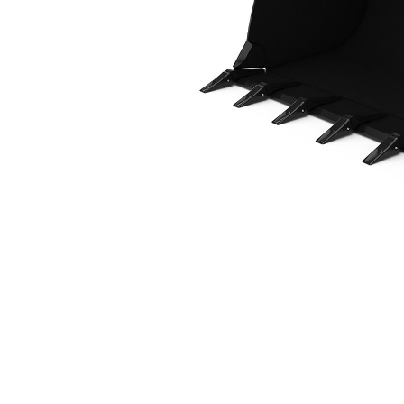
2,5 M3 (3,3 Yd3), ISO-Koppeling, Aangelaste Tanden
Voo
Model wijzigen