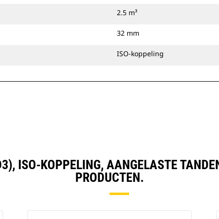
2.5 m³
32 mm
ISO-koppeling
 YD3), ISO-KOPPELING, AANGELASTE TAND
PRODUCTEN.