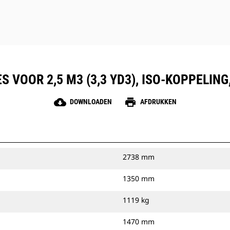
S VOOR 2,5 M3 (3,3 YD3), ISO-KOPPELIN
cloud_download
print
DOWNLOADEN
AFDRUKKEN
2738 mm
1350 mm
1119 kg
1470 mm