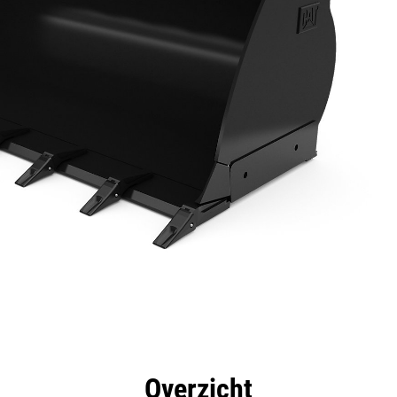
rdelen
Specificaties
Hulpmiddelen
Rondleidin
Overzicht