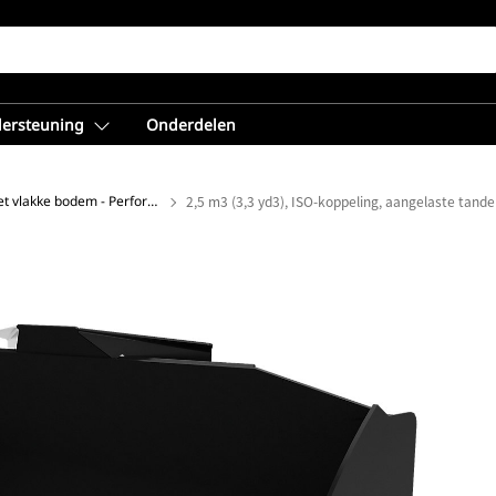
dersteuning
Onderdelen
Laadbakken met vlakke bodem - Performance-serie
2,5 m3 (3,3 yd3), ISO-koppeling, aangelaste tand