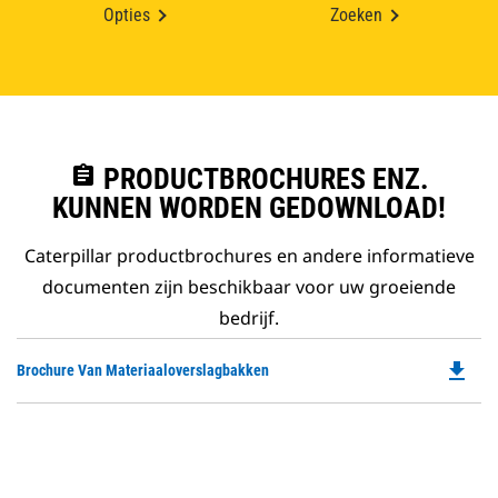
Opties
Zoeken
assignment
PRODUCTBROCHURES ENZ.
KUNNEN WORDEN GEDOWNLOAD!
Caterpillar productbrochures en andere informatieve
documenten zijn beschikbaar voor uw groeiende
bedrijf.
file_download
Do
Brochure Van Materiaaloverslagbakken
P
O
in
a
N