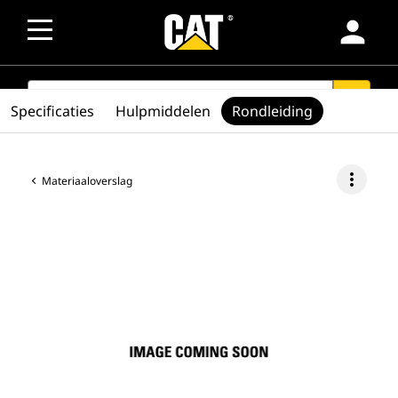
person
SEARCH
search
Specificaties
Hulpmiddelen
Rondleiding
more_vert
Materiaaloverslag