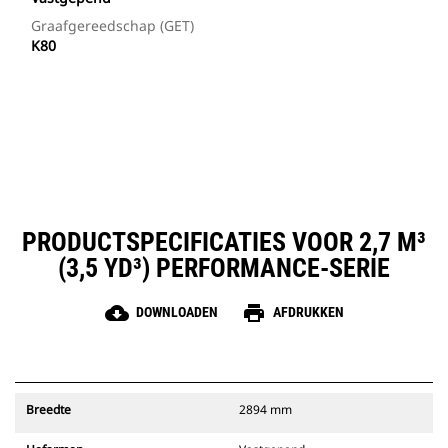
Graafgereedschap (GET)
K80
PRODUCTSPECIFICATIES VOOR 2,7 M³
(3,5 YD³) PERFORMANCE-SERIE
cloud_download
print
DOWNLOADEN
AFDRUKKEN
Breedte
2894 mm