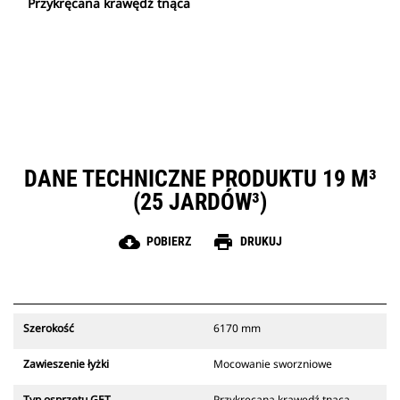
Przykręcana krawędź tnąca
DANE TECHNICZNE PRODUKTU 19 M³
(25 JARDÓW³)
cloud_download
print
POBIERZ
DRUKUJ
Szerokość
6170 mm
Zawieszenie łyżki
Mocowanie sworzniowe
Typ osprzętu GET
Przykręcana krawędź tnąca