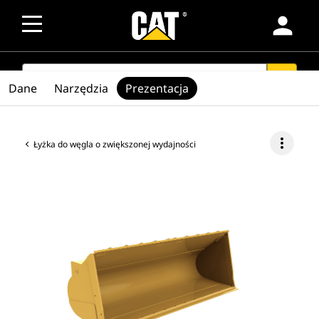
person
SEARCH
search
Dane
Narzędzia
Prezentacja
more_vert
Łyżka do węgla o zwiększonej wydajności