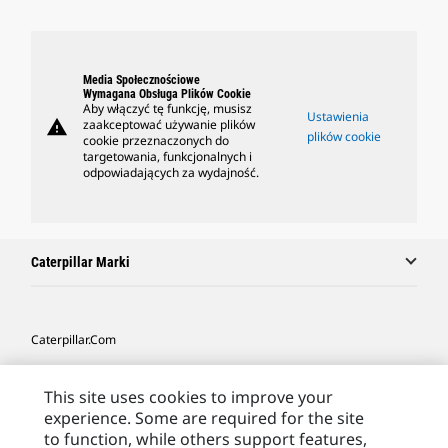
Media Społecznościowe
Wymagana Obsługa Plików Cookie
Aby włączyć tę funkcję, musisz
Ustawienia
warning
zaakceptować używanie plików
plików cookie
cookie przeznaczonych do
targetowania, funkcjonalnych i
odpowiadających za wydajność.
Caterpillar Marki
Caterpillar.com
Caterpillar Kontakt
This site uses cookies to improve your
Caterpillar Kontakt
experience. Some are required for the site
to function, while others support features,
Moje Preferencje Marketingowe