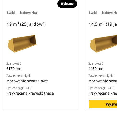
Wybrano
Łyżki — ładowarka
Łyżki — ładowar
19 m³ (25 jardów³)
14,5 m³ (19 j
Szerokość
Szerokość
6170 mm
4450 mm
Zawieszenie łyżki
Zawieszenie łyżki
Mocowanie sworzniowe
Mocowanie swo
Typ osprzętu GET
Typ osprzętu GET
Przykręcana krawędź tnąca
Przykręcana kra
Wyświ