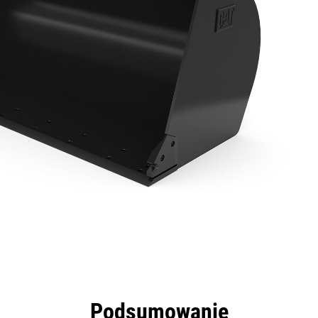
zyści
Dane
Narzędzia
Prezentacja
Podsumowanie