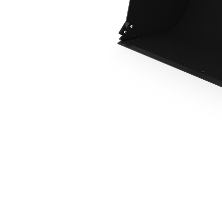
2,6 M3 (3,4 Jarda Sześciennego), Złącze Osprzętu IT
Kor
Zmień model