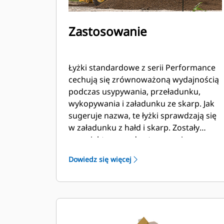
Zastosowanie
Łyżki standardowe z serii Performance
cechują się zrównoważoną wydajnością
podczas usypywania, przeładunku,
wykopywania i załadunku ze skarp. Jak
sugeruje nazwa, te łyżki sprawdzają się
w załadunku z hałd i skarp. Zostały
zaprojektowane do stosowania przy
standardowych siłach odspajania i
Dowiedz się więcej
standardowej twardości materiałów.
Idealne do przeciągania materiału do
tyłu i równania. Współczynnik
napełnienia łyżek o zwiększonej
wydajności może wynosić nawet 115%
znamionowej pojemności.