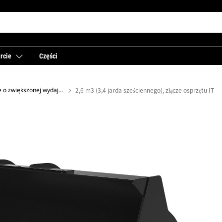
rcie
Części
Łyżki standardowe o zwiększonej wydajności
2,6 m3 (3,4 jarda sześciennego), złącze osprzętu IT