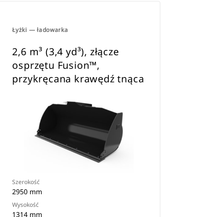
Łyżki — ładowarka
2,6 m³ (3,4 yd³), złącze
osprzętu Fusion™,
przykręcana krawędź tnąca
Szerokość
2950 mm
Wysokość
1314 mm