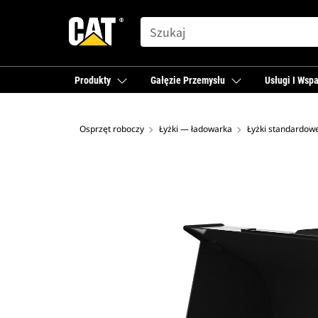
SEARCH
Produkty
Gałęzie Przemysłu
Usługi I Wspa
Osprzęt roboczy
Łyżki — ładowarka