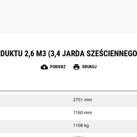
UKTU 2,6 M3 (3,4 JARDA SZEŚCIENNEGO
cloud_download
print
POBIERZ
DRUKUJ
2751 mm
1160 mm
1108 kg