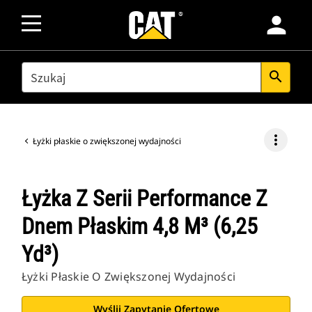
person
SEARCH
search
more_vert
Łyżki płaskie o zwiększonej wydajności
Łyżka Z Serii Performance Z
Dnem Płaskim 4,8 M³ (6,25
Yd³)
Łyżki Płaskie O Zwiększonej Wydajności
Wyślij Zapytanie Ofertowe