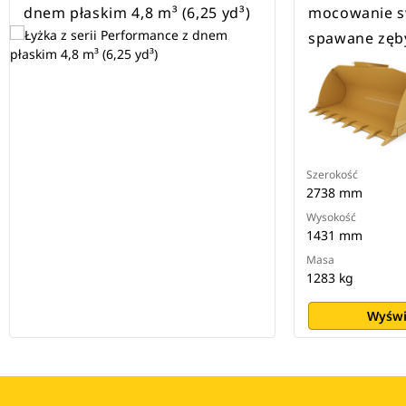
dnem płaskim 4,8 m³ (6,25 yd³)
mocowanie s
spawane zęb
Szerokość
2738 mm
Wysokość
1431 mm
Masa
1283 kg
Wyświ