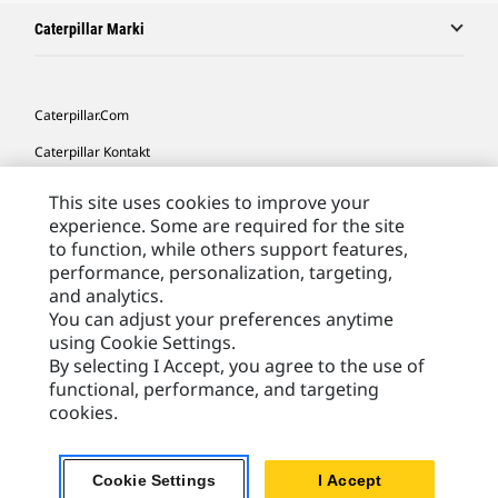
Caterpillar Marki
Caterpillar.com
Caterpillar Kontakt
Caterpillar Kontakt
This site uses cookies to improve your
experience. Some are required for the site
Moje Preferencje Marketingowe
to function, while others support features,
Site Map
performance, personalization, targeting,
and analytics.
Cookie Settings
You can adjust your preferences anytime
Legal
using Cookie Settings.
By selecting I Accept, you agree to the use of
Privacy
functional, performance, and targeting
cookies.
Europe - Polish
© 2026 Caterpillar. Wszelkie prawa zastrzeżone.
Cookie Settings
I Accept