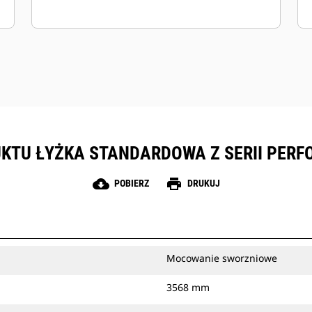
TU ŁYŻKA STANDARDOWA Z SERII PERFOR
cloud_download
print
POBIERZ
DRUKUJ
Mocowanie sworzniowe
3568 mm