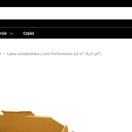
rcie
Części
e
Łyżka standardowa z serii Performance 6,4 m³ (8,25 yd³)