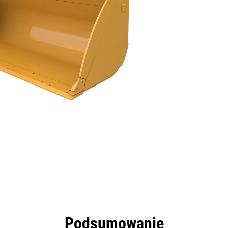
zyści
Dane
Narzędzia
Prezentacja
Podsumowanie