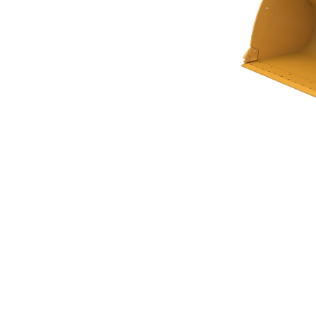
Łyżka Standardowa Z Serii Performance 6,4 M³ (8,25 Yd³)
Kor
Zmień model