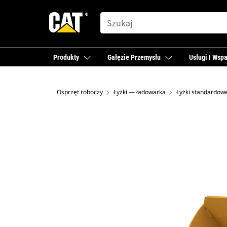
SEARCH
Produkty
Gałęzie Przemysłu
Usługi I Wspa
Osprzęt roboczy
Łyżki — ładowarka
Łyżki standardow