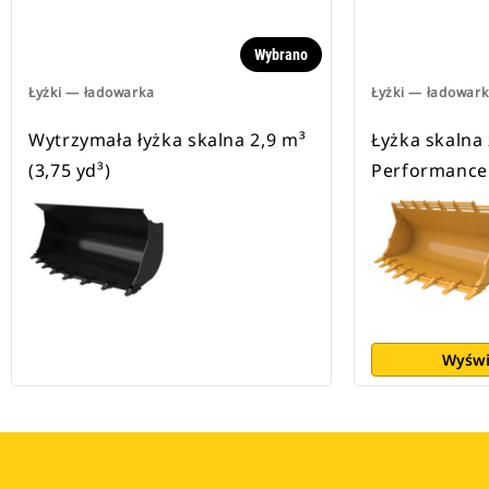
Wybrano
Łyżki — ładowarka
Łyżki — ładowar
Wytrzymała łyżka skalna 2,9 m³
Łyżka skalna 
(3,75 yd³)
Performance 
Wyświ