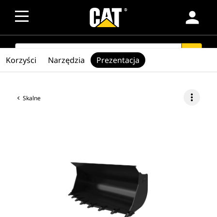
person
SEARCH
search
Korzyści
Narzędzia
Prezentacja
more_vert
Skalne