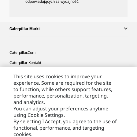
odpowiadających za wydajność.
Caterpillar Marki
Caterpillar.com
Caterpillar Kontakt
Caterpillar Kontakt
This site uses cookies to improve your
experience. Some are required for the site
Moje Preferencje Marketingowe
to function, while others support features,
Site Map
performance, personalization, targeting,
and analytics.
Cookie Settings
You can adjust your preferences anytime
Legal
using Cookie Settings.
By selecting I Accept, you agree to the use of
Privacy
functional, performance, and targeting
cookies.