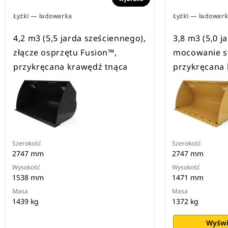
Łyżki — ładowarka
Łyżki — ładowar
4,2 m3 (5,5 jarda sześciennego),
3,8 m3 (5,0 j
złącze osprzętu Fusion™,
mocowanie s
przykręcana krawędź tnąca
przykręcana 
Szerokość
Szerokość
2747 mm
2747 mm
Wysokość
Wysokość
1538 mm
1471 mm
Masa
Masa
1439 kg
1372 kg
Wyświ