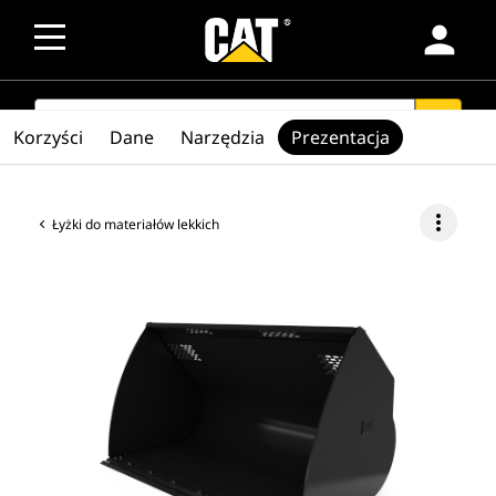
person
SEARCH
search
Korzyści
Dane
Narzędzia
Prezentacja
more_vert
Łyżki do materiałów lekkich