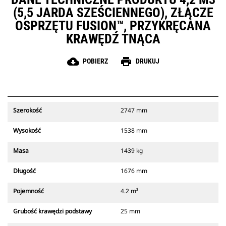
(5,5 JARDA SZEŚCIENNEGO), ZŁĄCZE
OSPRZĘTU FUSION™, PRZYKRĘCANA
KRAWĘDŹ TNĄCA
cloud_download
print
POBIERZ
DRUKUJ
Szerokość
2747 mm
Wysokość
1538 mm
Masa
1439 kg
Długość
1676 mm
Pojemność
4.2 m³
Grubość krawędzi podstawy
25 mm