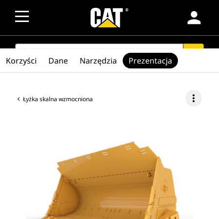
person
SEARCH
search
Korzyści
Dane
Narzędzia
Prezentacja
more_vert
Łyżka skalna wzmocniona