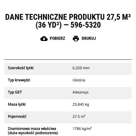
DANE TECHNICZNE PRODUKTU 27,5 M³
(36 YD³) — 596-5320
cloud_download
print
POBIERZ
DRUKUJ
Szerokość łyżki
6,320 mm
Typ krawędzi
Ukośna
Typ GET
Advansys
Masa łyżki
25,845 kg
Pojemność
27.5 m³
Znamionowa masa właściwa
1786 kg/m³
(duża wysokość podnoszenia)