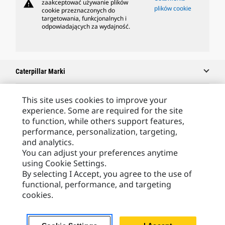
warning
zaakceptować używanie plików
plików cookie
cookie przeznaczonych do
targetowania, funkcjonalnych i
odpowiadających za wydajność.
Caterpillar Marki
This site uses cookies to improve your
experience. Some are required for the site
Caterpillar.com
to function, while others support features,
Caterpillar Kontakt
performance, personalization, targeting,
and analytics.
Caterpillar Kontakt
You can adjust your preferences anytime
Moje Preferencje Marketingowe
using Cookie Settings.
By selecting I Accept, you agree to the use of
Site Map
functional, performance, and targeting
Cookie Settings
cookies.
Legal