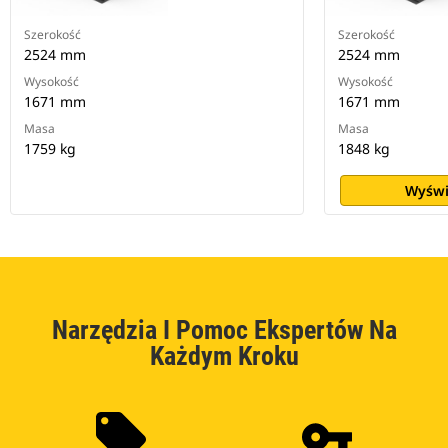
Szerokość
Szerokość
2524 mm
2524 mm
Wysokość
Wysokość
1671 mm
1671 mm
Masa
Masa
1759 kg
1848 kg
Wyświ
Narzędzia I Pomoc Ekspertów Na
Każdym Kroku