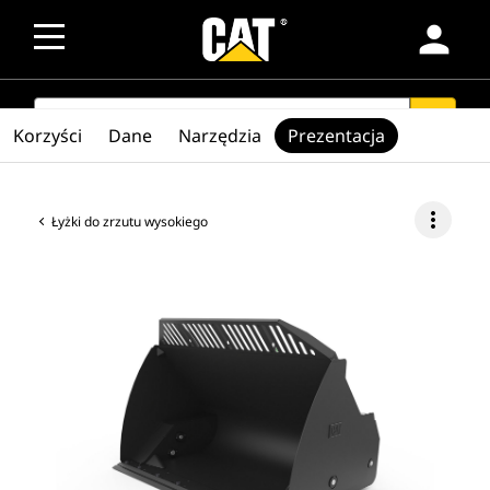
person
SEARCH
search
Korzyści
Dane
Narzędzia
Prezentacja
more_vert
Łyżki do zrzutu wysokiego