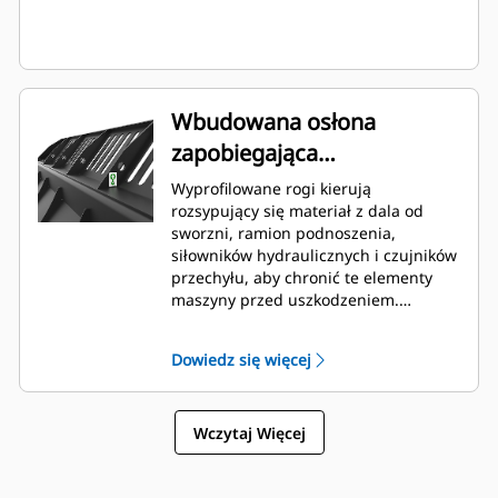
Wbudowana osłona
zapobiegająca
rozsypywaniu materiału
Wyprofilowane rogi kierują
rozsypujący się materiał z dala od
sworzni, ramion podnoszenia,
siłowników hydraulicznych i czujników
przechyłu, aby chronić te elementy
maszyny przed uszkodzeniem.
Formuje nasypywany materiał w stos,
aby zapewnić dobrą widoczność do
Dowiedz się więcej
przodu i uniknąć uszkodzenia rogów
podczas zrzutu.
Wczytaj Więcej