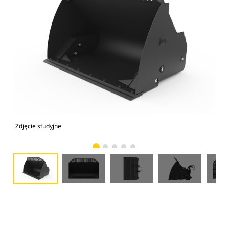
Zdjęcie studyjne
Wid