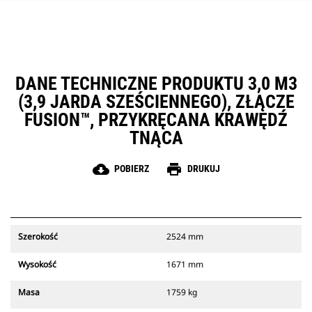
DANE TECHNICZNE PRODUKTU 3,0 M3
(3,9 JARDA SZEŚCIENNEGO), ZŁĄCZE
FUSION™, PRZYKRĘCANA KRAWĘDŹ
TNĄCA
cloud_download
print
POBIERZ
DRUKUJ
Szerokość
2524 mm
Wysokość
1671 mm
Masa
1759 kg