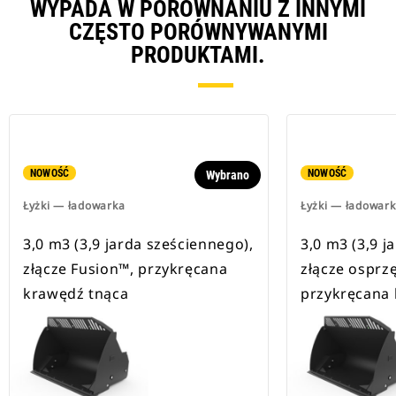
WYPADA W PORÓWNANIU Z INNYMI
CZĘSTO PORÓWNYWANYMI
PRODUKTAMI.
NOWOŚĆ
NOWOŚĆ
Wybrano
Łyżki — ładowarka
Łyżki — ładowar
3,0 m3 (3,9 jarda sześciennego),
3,0 m3 (3,9 j
złącze Fusion™, przykręcana
złącze osprzę
krawędź tnąca
przykręcana 