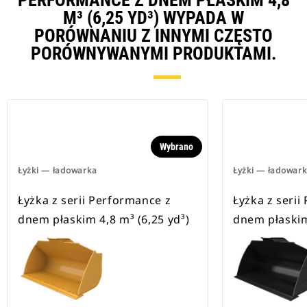
PERFORMANCE Z DNEM PŁASKIM 4,8
M³ (6,25 YD³) WYPADA W
PORÓWNANIU Z INNYMI CZĘSTO
PORÓWNYWANYMI PRODUKTAMI.
Wybrano
Łyżki — ładowarka
Łyżki — ładowar
Łyżka z serii Performance z
Łyżka z serii
dnem płaskim 4,8 m³ (6,25 yd³)
dnem płaskim