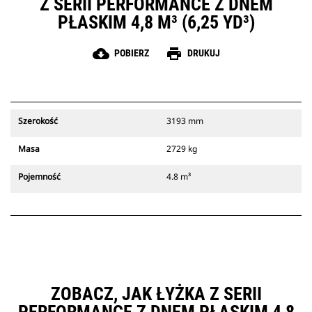
Z SERII PERFORMANCE Z DNEM
PŁASKIM 4,8 M³ (6,25 YD³)
cloud_download
print
POBIERZ
DRUKUJ
Szerokość
3193 mm
Masa
2729 kg
Pojemność
4.8 m³
ZOBACZ, JAK ŁYŻKA Z SERII