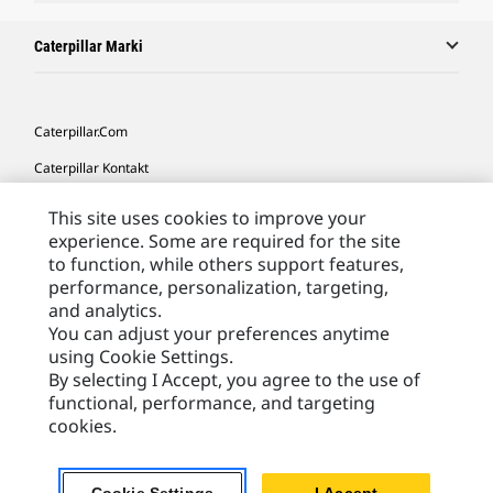
Caterpillar Marki
Caterpillar.com
Caterpillar Kontakt
Caterpillar Kontakt
This site uses cookies to improve your
experience. Some are required for the site
Moje Preferencje Marketingowe
to function, while others support features,
Site Map
performance, personalization, targeting,
and analytics.
Cookie Settings
You can adjust your preferences anytime
Legal
using Cookie Settings.
By selecting I Accept, you agree to the use of
Privacy
functional, performance, and targeting
cookies.
Europe - Polish
© 2026 Caterpillar. Wszelkie prawa zastrzeżone.