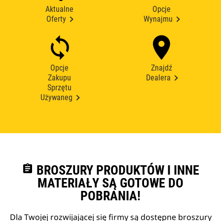
Aktualne
Opcje
Oferty
Wynajmu
Opcje
Znajdź
Zakupu
Dealera
Sprzętu
Używaneg
assignment
BROSZURY PRODUKTÓW I INNE
MATERIAŁY SĄ GOTOWE DO
POBRANIA!
Dla Twojej rozwijającej się firmy są dostępne broszury