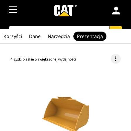
person
SEARCH
search
Korzyści
Dane
Narzędzia
Prezentacja
more_vert
Łyżki płaskie o zwiększonej wydajności